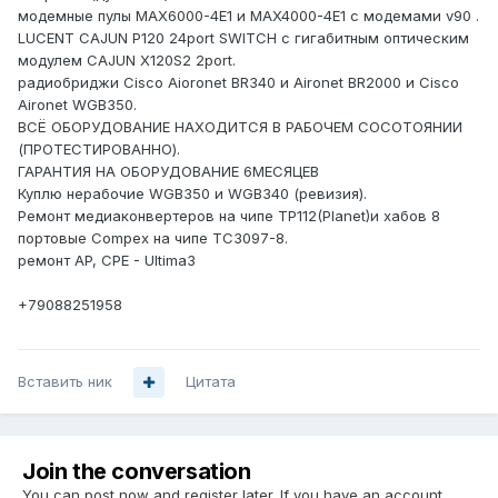
модемные пулы MAX6000-4E1 и MAX4000-4E1 с модемами v90 .
LUCENT CAJUN P120 24port SWITCH с гигабитным оптическим
модулем CAJUN X120S2 2port.
радиобриджи Cisco Aioronet BR340 и Aironet BR2000 и Cisco
Aironet WGB350.
ВСЁ ОБОРУДОВАНИЕ НАХОДИТСЯ В РАБОЧЕМ СОСОТОЯНИИ
(ПРОТЕСТИРОВАННО).
ГАРАНТИЯ НА ОБОРУДОВАНИЕ 6МЕСЯЦЕВ
Куплю нерабочие WGB350 и WGB340 (ревизия).
Ремонт медиаконвертеров на чипе TP112(Planet)и хабов 8
портовые Compex на чипе TC3097-8.
ремонт AP, CPE - Ultima3
+79088251958
Вставить ник
Цитата
Join the conversation
You can post now and register later. If you have an account,