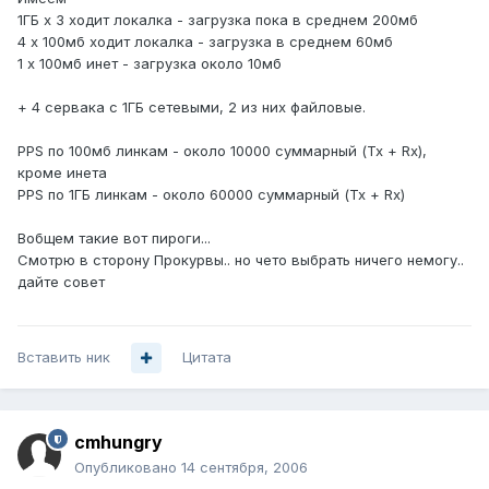
1ГБ х 3 ходит локалка - загрузка пока в среднем 200мб
4 х 100мб ходит локалка - загрузка в среднем 60мб
1 х 100мб инет - загрузка около 10мб
+ 4 сервака с 1ГБ сетевыми, 2 из них файловые.
PPS по 100мб линкам - около 10000 суммарный (Тх + Rх),
кроме инета
PPS по 1ГБ линкам - около 60000 суммарный (Тх + Rх)
Вобщем такие вот пироги...
Смотрю в сторону Прокурвы.. но чето выбрать ничего немогу..
дайте совет
Вставить ник
Цитата
cmhungry
Опубликовано
14 сентября, 2006