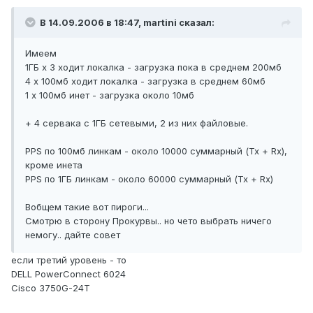
В 14.09.2006 в 18:47, martini сказал:
Имеем
1ГБ х 3 ходит локалка - загрузка пока в среднем 200мб
4 х 100мб ходит локалка - загрузка в среднем 60мб
1 х 100мб инет - загрузка около 10мб
+ 4 сервака с 1ГБ сетевыми, 2 из них файловые.
PPS по 100мб линкам - около 10000 суммарный (Тх + Rх),
кроме инета
PPS по 1ГБ линкам - около 60000 суммарный (Тх + Rх)
Вобщем такие вот пироги...
Смотрю в сторону Прокурвы.. но чето выбрать ничего
немогу.. дайте совет
если третий уровень - то
DELL PowerConnect 6024
Cisco 3750G-24T