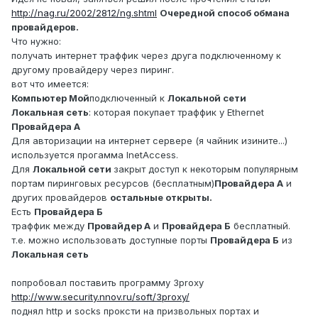
http://nag.ru/2002/2812/ng.shtml
Очередной способ обмана
провайдеров.
Что нужно:
получать интернет траффик через друга подключенному к
другому провайдеру через пиринг.
вот что имеется:
Компьютер Мой
подключенный к
Локальной сети
Локальная сеть
: которая покупает траффик у Ethernet
Провайдера А
Для авторизации на интернет сервере (я чайник изините...)
используется прогамма InetAccess.
Для
Локальной сети
закрыт доступ к некоторым популярным
портам пиринговых ресурсов (бесплатным)
Провайдера А
и
других провайдеров
остальные открыты.
Есть
Провайдера Б
траффик между
Провайдер А
и
Провайдера Б
бесплатный.
т.е. можно использовать доступные порты
Провайдера Б
из
Локальная сеть
попробовал поставить программу 3proxy
http://www.security.nnov.ru/soft/3proxy/
поднял http и socks проксти на призвольных портах и