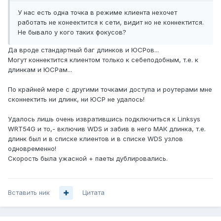
У нас есть одна точка в режиме клиента нехочет
работать не конеектится к сети, видит но не коннектится.
Не бывало у кого таких фокусов?
Да вроде стандартный баг длинков и ЮСРов...
Могут коннектится клиентом только к себеподобным, т.е. к
длинкам и ЮСРам...
По крайней мере с другими точками доступа и роутерами мне
сконнектить ни длинк, ни ЮСР не удалось!
Удалось лишь очень извратившись подключиться к Linksys
WRT54G и то,- включив WDS и забив в него МАК длинка, т.е.
длинк был и в списке клиентов и в списке WDS узлов
одновременно!
Скорость была ужасной + паеты дублировались.
Вставить ник
Цитата