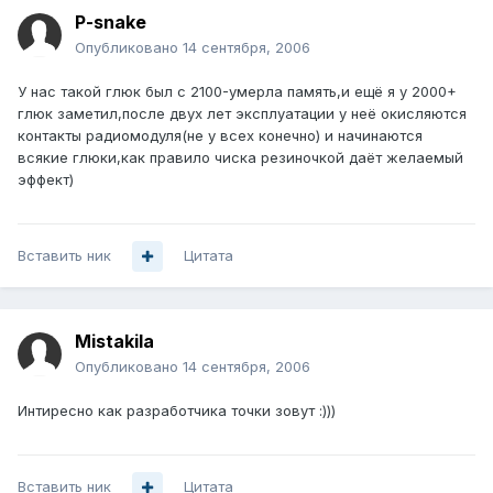
P-snake
Опубликовано
14 сентября, 2006
У нас такой глюк был с 2100-умерла память,и ещё я у 2000+
глюк заметил,после двух лет эксплуатации у неё окисляются
контакты радиомодуля(не у всех конечно) и начинаются
всякие глюки,как правило чиска резиночкой даёт желаемый
эффект)
Вставить ник
Цитата
Mistakila
Опубликовано
14 сентября, 2006
Интиресно как разработчика точки зовут :)))
Вставить ник
Цитата