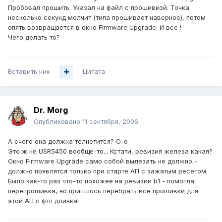
Пробовал прошить. Указал на файл с прошивкой. Точка
несколько секунд молчит (типа прошивает наверное), потом
опять возвращается в окно Firmware Upgrade. И все !
Чего делать то?
Вставить ник
Цитата
Dr. Morg
Опубликовано
11 сентября, 2006
А счего она должна телнетится? О_о
Это ж не USR5450 вообще-то... Кстати, ревизия железа какая?
Окно Firmware Upgrade само собой вылезать не должно,-
должно появлятся только при старте АП с зажатым ресетом.
Было как-то раз что-то похожее на ревизии b1 - помогла
перепрошивка, но пришлось перебрать все прошивки для
этой АП с фтп длинка!