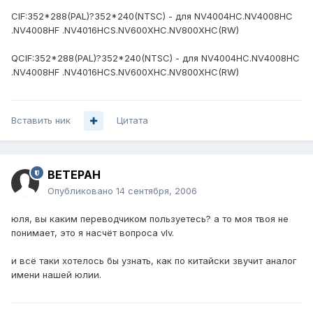
CIF:352*288(PAL)?352*240(NTSC) - для NV4004HC.NV4008HC
.NV4008HF .NV4016HCS.NV600XHC.NV800XHC(RW)
QCIF:352*288(PAL)?352*240(NTSC) - для NV4004HC.NV4008HC
.NV4008HF .NV4016HCS.NV600XHC.NV800XHC(RW)
Вставить ник
Цитата
BETEPAH
Опубликовано
14 сентября, 2006
юля, вы каким переводчиком пользуетесь? а то моя твоя не
понимает, это я насчёт вопроса vIv.
и всё таки хотелось бы узнать, как по китайски звучит аналог
имени нашей юлии.