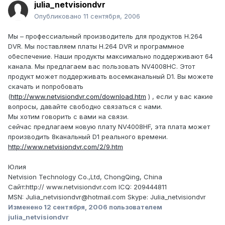
julia_netvisiondvr
Опубликовано
11 сентября, 2006
Мы – профессиальный производитель для продуктов H.264
DVR. Мы поставляем платы H.264 DVR и программное
обеспечение. Наши продукты максимально поддерживают 64
канала. Мы предлагаем вас пользовать NV4008HC. Этот
продукт может поддерживать восемканальный D1. Вы можете
скачать и попробовать
(
http://www.netvisiondvr.com/download.htm
) , если у вас какие
вопросы, давайте свободно связаться с нами.
Мы хотим говорить с вами на cвязи.
сейчас предлагаем новую плату NV4008HF, эта плата может
производить 8канальный D1 реального времени.
http://www.netvisiondvr.com/2/9.htm
Юлия
Netvision Technology Co.,Ltd, ChongQing, China
Сайт:http:// www.netvisiondvr.com ICQ: 209444811
MSN: Julia_netvisiondvr@hotmail.com Skype: Julia_netvisiondvr
Изменено
12 сентября, 2006
пользователем
julia_netvisiondvr