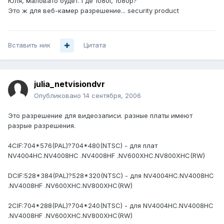
Юля, маловато будет. Где 1080i, 1080p?
Это ж для веб-камер разрешение... security product
Вставить ник
Цитата
julia_netvisiondvr
Опубликовано
14 сентября, 2006
Это разрешение для видеозаписи. разные платы имеют
разрые разрешения.
4CIF:704*576(PAL)?704*480(NTSC) - для плат
NV4004HC.NV4008HC .NV4008HF .NV600XHC.NV800XHC(RW)
DCIF:528*384(PAL)?528*320(NTSC) - для NV4004HC.NV4008HC
.NV4008HF .NV600XHC.NV800XHC(RW)
2CIF:704*288(PAL)?704*240(NTSC) - для NV4004HC.NV4008HC
.NV4008HF .NV600XHC.NV800XHC(RW)