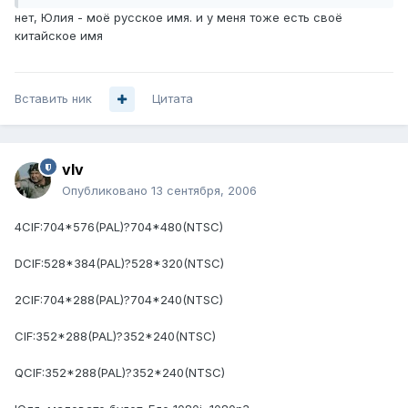
нет, Юлия - моё русское имя. и у меня тоже есть своё
китайское имя
Вставить ник
Цитата
vIv
Опубликовано
13 сентября, 2006
4CIF:704*576(PAL)?704*480(NTSC)
DCIF:528*384(PAL)?528*320(NTSC)
2CIF:704*288(PAL)?704*240(NTSC)
CIF:352*288(PAL)?352*240(NTSC)
QCIF:352*288(PAL)?352*240(NTSC)