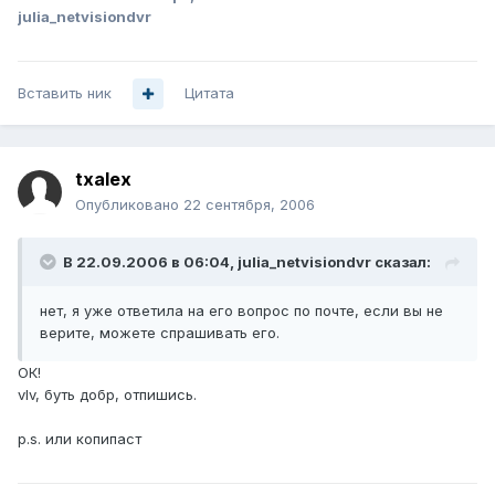
julia_netvisiondvr
Вставить ник
Цитата
txalex
Опубликовано
22 сентября, 2006
В 22.09.2006 в 06:04, julia_netvisiondvr сказал:
нет, я уже ответила на его вопрос по почте, если вы не
верите, можете спрашивать его.
ОК!
vIv, буть добр, отпишись.
p.s. или копипаст