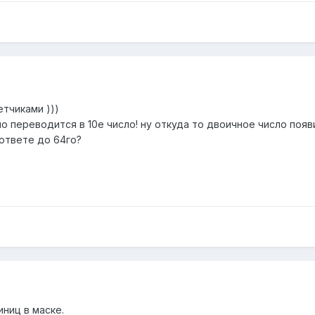
етчиками )))
о переводится в 10е число! ну откуда то двоичное число появи
ответе до 64го?
ниц в маске.