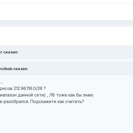
r сказал:
nclbob сказал:
..
есов 212.96.116.0/26 ?
иапазон данной сети) , /16 тоже как бы знаю.
не разобрался. Подскажите как считать?