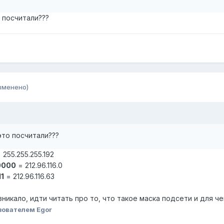
о посчитали???
зменено)
 это посчитали???
255.255.255.192
0000
= 212.96.116.0
11
= 212.96.116.63
никало, идти читать про то, что такое маска подсети и для че
зователем Egor