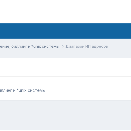
ние, биллинг и *unix системы
Диапазон ИП адресов
ллинг и *unix системы