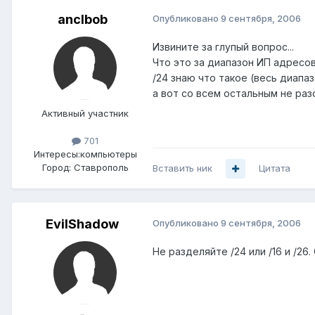
anclbob
Опубликовано
9 сентября, 2006
Извините за глупый вопрос...
Что это за диапазон ИП адресов 2
/24 знаю что такое (весь диапаз
а вот со всем остальным не раз
Активный участник
701
Интересы:
компьютеры
Город:
Ставрополь
Вставить ник
Цитата
EvilShadow
Опубликовано
9 сентября, 2006
Не разделяйте /24 или /16 и /26