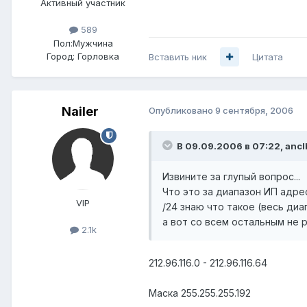
Активный участник
589
Пол:
Мужчина
Город:
Горловка
Вставить ник
Цитата
Nailer
Опубликовано
9 сентября, 2006
В 09.09.2006 в 07:22, ancl
Извините за глупый вопрос...
Что это за диапазон ИП адресо
VIP
/24 знаю что такое (весь диап
а вот со всем остальным не 
2.1k
212.96.116.0 - 212.96.116.64
Маска 255.255.255.192