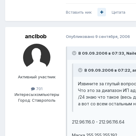
Вставить ник
Цитата
anclbob
Опубликовано
9 сентября, 2006
В 09.09.2006 в 07:33, Naile
В 09.09.2006 в 07:22, a
Активный участник
Извините за глупый вопрос.
701
Что это за диапазон ИП адр
Интересы:
компьютеры
/24 знаю что такое (весь д
Город:
Ставрополь
а вот со всем остальным 
212.96.116.0 - 212.96.116.64
Маска 255.255.255.192