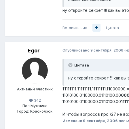
ну откройте секрет !!! как вы эт
Вставить ник
Цитата
Egor
Опубликовано
9 сентября, 2006
(и
Цитата
ну откройте секрет !!! как вы
11111111.11111111.11111111.11
000000 = 
Активный участник
11010100.01100000.01110100.00
00
342
11010100.01100000.01110100.00
1111
Пол:
Мужчина
Город:
Красноярск
И чтобы вопросов про /27 не воз
Изменено
9 сентября, 2006
поль