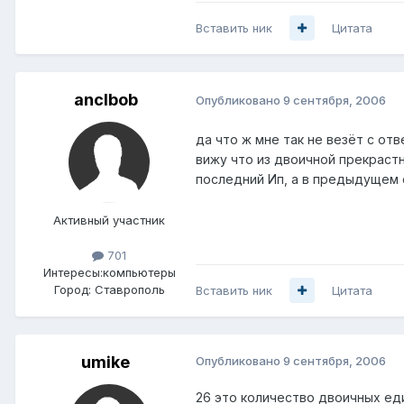
Вставить ник
Цитата
anclbob
Опубликовано
9 сентября, 2006
да что ж мне так не везёт с отв
вижу что из двоичной прекрастн
последний Ип, а в предыдущем 
Активный участник
701
Интересы:
компьютеры
Город:
Ставрополь
Вставить ник
Цитата
umike
Опубликовано
9 сентября, 2006
26 это количество двоичных еди