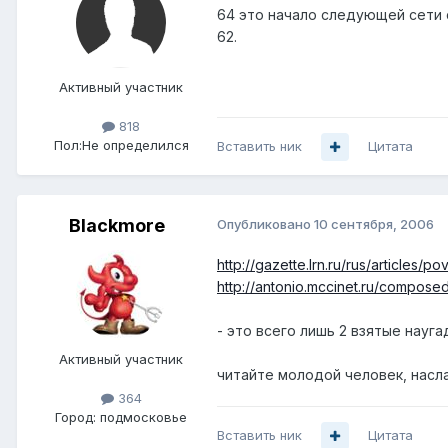
64 это начало следующей сети с
62.
Активный участник
818
Пол:
Не определился
Вставить ник
Цитата
Blackmore
Опубликовано
10 сентября, 2006
http://gazette.lrn.ru/rus/articles/po
http://antonio.mccinet.ru/composed
- это всего лишь 2 взятые науга
Активный участник
читайте молодой человек, насл
364
Город:
подмосковье
Вставить ник
Цитата