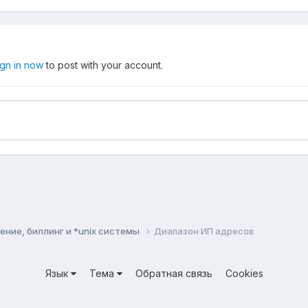
ign in now
to post with your account.
ние, биллинг и *unix системы
Диапазон ИП адресов
Язык
Тема
Обратная связь
Cookies