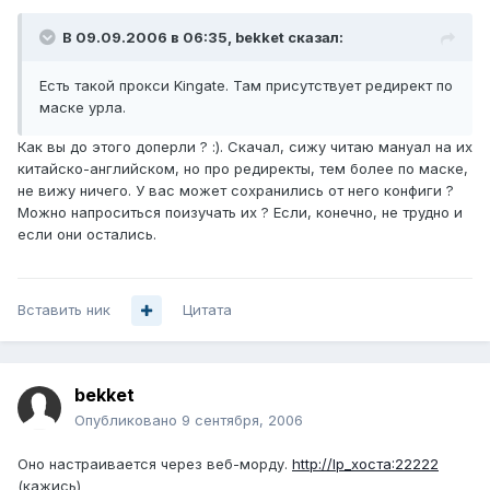
В 09.09.2006 в 06:35, bekket сказал:
Есть такой прокси Kingate. Там присутствует редирект по
маске урла.
Как вы до этого доперли ? :). Скачал, сижу читаю мануал на их
китайско-английском, но про редиректы, тем более по маске,
не вижу ничего. У вас может сохранились от него конфиги ?
Можно напроситься поизучать их ? Если, конечно, не трудно и
если они остались.
Вставить ник
Цитата
bekket
Опубликовано
9 сентября, 2006
Оно настраивается через веб-морду.
http://Ip_хоста:22222
(кажись)