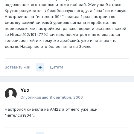
подключал к его тарелке и тоже всё раб. Живу на 9 этаже .
Крутил разумеется в безоблачную погоду, а "она" ни в какую.
Настраивал на "интелсат904". правда 1 раз настроил по
свистку самый сильный уровень сигнала и пробежал по
всевозможным настройкам транспондеров и оказался какой-
то Nilesat102/101 (77%) сигнал/ посмотрел в нете оказался
телевизионный и к тому же арабский. уже и не знаю что
делать. Наверное это белое пятно на Земле.
Вставить ник
Цитата
Yuz
Опубликовано
8 сентября, 2006
Настройся сначала на АМ22 а от него уже ищи
"интелсат904"...