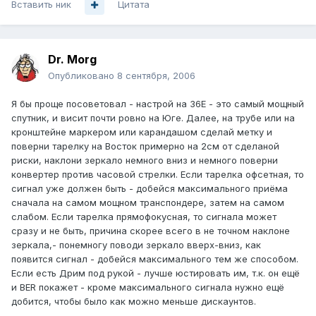
Вставить ник
Цитата
Dr. Morg
Опубликовано
8 сентября, 2006
Я бы проще посоветовал - настрой на 36Е - это самый мощный
спутник, и висит почти ровно на Юге. Далее, на трубе или на
кронштейне маркером или карандашом сделай метку и
поверни тарелку на Восток примерно на 2см от сделаной
риски, наклони зеркало немного вниз и немного поверни
конвертер против часовой стрелки. Если тарелка офсетная, то
сигнал уже должен быть - добейся максимального приёма
сначала на самом мощном транспондере, затем на самом
слабом. Если тарелка прямофокусная, то сигнала может
сразу и не быть, причина скорее всего в не точном наклоне
зеркала,- понемногу поводи зеркало вверх-вниз, как
появится сигнал - добейся максимального тем же способом.
Если есть Дрим под рукой - лучше юстировать им, т.к. он ещё
и BER покажет - кроме максимального сигнала нужно ещё
добится, чтобы было как можно меньше дискаунтов.