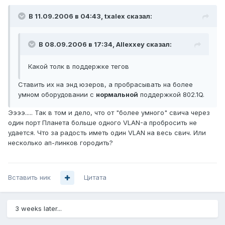
В 11.09.2006 в 04:43, txalex сказал:
В 08.09.2006 в 17:34, Allexxey сказал:
Какой толк в поддержке тегов
Ставить их на энд юзеров, а пробрасывать на более
умном оборудовании с
нормальной
поддержкой 802.1Q.
Ээээ..... Так в том и дело, что от "более умного" свича через
один порт Планета больше одного VLAN-а пробросить не
удается. Что за радость иметь один VLAN на весь свич. Или
несколько ап-линков городить?
Вставить ник
Цитата
3 weeks later...