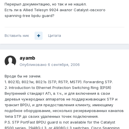
Перерыл документацию, но так и не нашёл.
Есть ли в Allied Telesyn 9924 аналог Catalyst-овского
spanning-tree bpdu guard?
Вставить ник
Цитата
ayamb
Опубликовано
6 сентября, 2006
Вроде бы не зачем.
1. 802.1D, 802.1w, 802.1s (STP, RSTP, MSTP). Forwarding STP.
2. Introduction to Ethernet Protection Switching Ring (EPSR)
Внутренний стандарт ATi, в т.ч., и для включения в свои
деревья чужеродных аппаратов не поддерживающих STP и
транзит BPDU, и для предоставления клиенту, имеющему
подобное оборудование, несколько резервированных каналов
типа STP до своих удаленных точек подключения.
P.S. STP PortFast BPDU guard is not available for the Catalyst
8500 series, 2948G-L3, or 4908G-L3 switches. Cisco Spanning