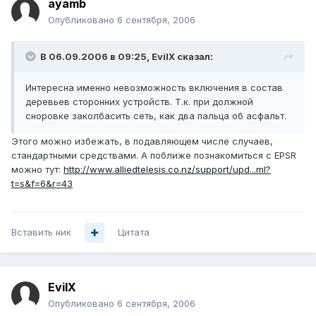
ayamb
Опубликовано
6 сентября, 2006
В 06.09.2006 в 09:25, EvilX сказал:
Интересна именно невозможность включения в состав
деревьев сторонних устройств. Т.к. при должной
сноровке заколбасить сеть, как два пальца об асфальт.
Этого можно избежать, в подавляющем числе случаев,
стандартными средствами. А поближе познакомиться с EPSR
можно тут:
http://www.alliedtelesis.co.nz/support/upd...ml?
t=s&f=6&r=43
Вставить ник
Цитата
EvilX
Опубликовано
6 сентября, 2006