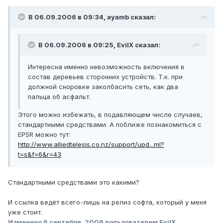
В 06.09.2006 в 09:34, ayamb сказал:
В 06.09.2006 в 09:25, EvilX сказал:
Интересна именно невозможность включения в
состав деревьев сторонних устройств. Т.к. при
должной сноровке заколбасить сеть, как два
пальца об асфальт.
Этого можно избежать, в подавляющем числе случаев,
стандартными средствами. А поближе познакомиться с
EPSR можно тут:
http://www.alliedtelesis.co.nz/support/upd...ml?
t=s&f=6&r=43
Стандартными средствами это какими?
И ссылка ведёт всего-лишь на релиз софта, который у меня
уже стоит.
Изменено
6 сентября, 2006
пользователем EvilX