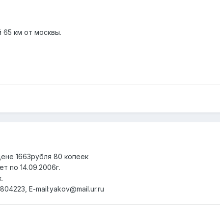
 65 км от москвы.
цене 1663рубля 80 копеек
т по 14.09.2006г.
.
804223, E-mail:yakov@mail.ur.ru