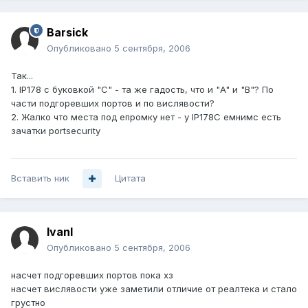
Barsick
Опубликовано
5 сентября, 2006
Так...
1. IP178 с буковкой "C" - та же гадость, что и "A" и "B"? По
части подгоревших портов и по вислявости?
2. Жалко что места под епромку нет - у IP178C емнимс есть
зачатки portsecurity
Вставить ник
Цитата
IvanI
Опубликовано
5 сентября, 2006
насчет подгоревших портов пока хз
насчет вислявости уже заметили отличие от реалтека и стало
грустно