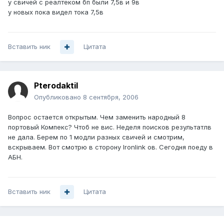
у свичей с реалтеком бп были 7,5в и 9в
у новых пока видел тока 7,5в
Вставить ник
Цитата
Pterodaktil
Опубликовано
8 сентября, 2006
Вопрос остается открытым. Чем заменить народный 8
портовый Компекс? Чтоб не вис. Неделя поисков результатлв
не дала. Берем по 1 модли разных свичей и смотрим,
вскрываем. Вот смотрю в сторону Ironlink ов. Сегодня поеду в
АБН.
Вставить ник
Цитата