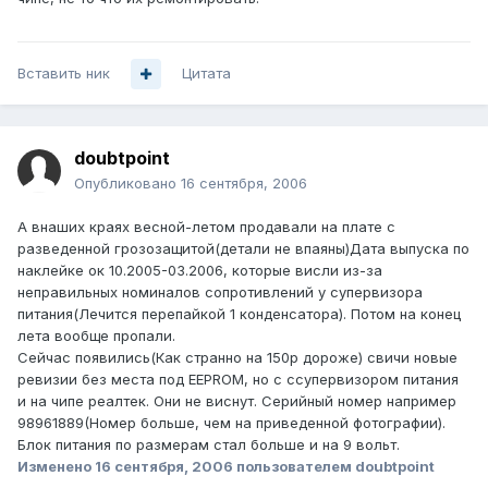
Вставить ник
Цитата
doubtpoint
Опубликовано
16 сентября, 2006
А внаших краях весной-летом продавали на плате с
разведенной грозозащитой(детали не впаяны)Дата выпуска по
наклейке ок 10.2005-03.2006, которые висли из-за
неправильных номиналов сопротивлений у супервизора
питания(Лечится перепайкой 1 конденсатора). Потом на конец
лета вообще пропали.
Сейчас появились(Как странно на 150р дороже) свичи новые
ревизии без места под EEPROM, но с ссупервизором питания
и на чипе реалтек. Они не виснут. Серийный номер например
98961889(Номер больше, чем на приведенной фотографии).
Блок питания по размерам стал больше и на 9 вольт.
Изменено
16 сентября, 2006
пользователем doubtpoint