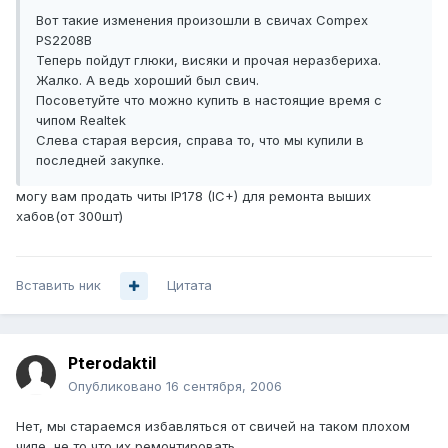
Вот такие изменения произошли в свичах Compex
PS2208B
Теперь пойдут глюки, висяки и прочая неразбериха.
Жалко. А ведь хороший был свич.
Посоветуйте что можно купить в настоящие время с
чипом Realtek
Слева старая версия, справа то, что мы купили в
последней закупке.
могу вам продать читы IP178 (IC+) для ремонта выших
хабов(от 300шт)
Вставить ник
Цитата
Pterodaktil
Опубликовано
16 сентября, 2006
Нет, мы стараемся избавляться от свичей на таком плохом
чипе, не то что их ремонтировать.