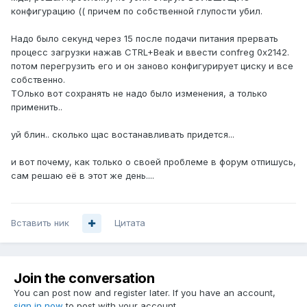
конфигурацию (( причем по собственной глупости убил.
Надо было секунд через 15 после подачи питания прервать
процесс загрузки нажав CTRL+Beak и ввести confreg 0x2142.
потом перегрузить его и он заново конфигурирует циску и все
собственно.
ТОлько вот сохранять не надо было изменения, а только
применить..
уй блин.. сколько щас востанавливать придется...
и вот почему, как только о своей проблеме в форум отпишусь,
сам решаю её в этот же день....
Вставить ник
Цитата
Join the conversation
You can post now and register later. If you have an account,
sign in now
to post with your account.