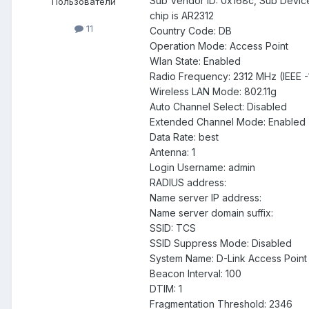
Sub Vendor ID: 0x168c, Sub Device
Пользователи
chip is AR2312
11
Country Code: DB
Operation Mode: Access Point
Wlan State: Enabled
Radio Frequency: 2312 MHz (IEEE -
Wireless LAN Mode: 802.11g
Auto Channel Select: Disabled
Extended Channel Mode: Enabled
Data Rate: best
Antenna: 1
Login Username: admin
RADIUS address:
Name server IP address:
Name server domain suffix:
SSID: TCS
SSID Suppress Mode: Disabled
System Name: D-Link Access Point
Beacon Interval: 100
DTIM: 1
Fragmentation Threshold: 2346