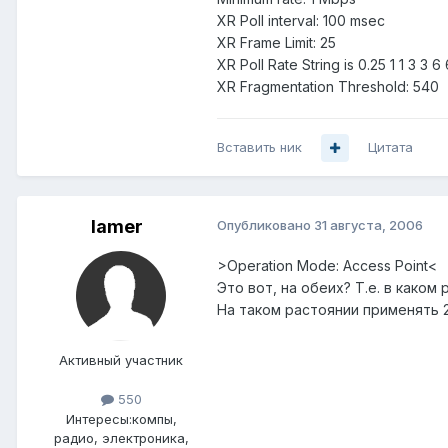
XR Poll interval: 100 msec
XR Frame Limit: 25
XR Poll Rate String is 0.25 1 1 3 3 6
XR Fragmentation Threshold: 540
Вставить ник
Цитата
lamer
Опубликовано
31 августа, 2006
>Operation Mode: Access Point<
Это вот, на обеих? Т.е. в како
На таком растоянии применять 2
Активный участник
550
Интересы:
компы,
радио, электроника,