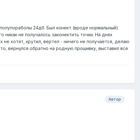
 полупораболы 24дб. Был конект (вроде нормальный)
го никак не получалось законектить точки. На днях
 не хотят, крутил, вертел - ничего не получается, делаю
 это, вернулся обратно на родную прошивку, выставил все
Автор