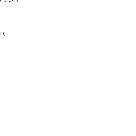
 ID: 0x13
19)