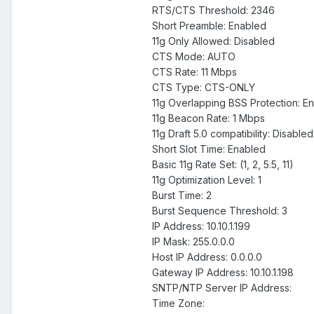
RTS/CTS Threshold: 2346
Short Preamble: Enabled
11g Only Allowed: Disabled
CTS Mode: AUTO
CTS Rate: 11 Mbps
CTS Type: CTS-ONLY
11g Overlapping BSS Protection: E
11g Beacon Rate: 1 Mbps
11g Draft 5.0 compatibility: Disabled
Short Slot Time: Enabled
Basic 11g Rate Set: (1, 2, 5.5, 11)
11g Optimization Level: 1
Burst Time: 2
Burst Sequence Threshold: 3
IP Address: 10.10.1.199
IP Mask: 255.0.0.0
Host IP Address: 0.0.0.0
Gateway IP Address: 10.10.1.198
SNTP/NTP Server IP Address:
Time Zone: