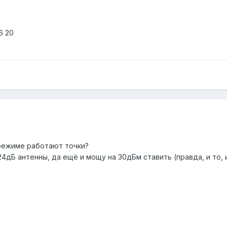
 6 20
м режиме работают точки?
4дБ антенны, да ещё и мощу на 30дБм ставить (правда, и то, и