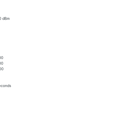
.0 dBm
00
00
00
seconds