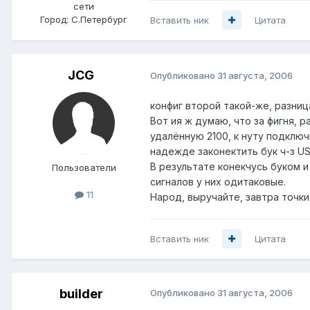
сети
Город:
С.Петербург
Вставить ник
Цитата
JCG
Опубликовано
31 августа, 2006
конфиг второй такой-же, разниц
Вот ия ж думаю, что за фигня, 
удалённую 2100, к нуту подключ
надежде законектить бук ч-з US
В результате конекчусь буком и
Пользователи
сигналов у них одитаковые.
11
Народ, выручайте, завтра точки
Вставить ник
Цитата
builder
Опубликовано
31 августа, 2006