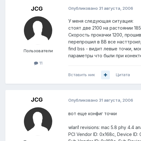
JCG
Опубликовано
31 августа, 2006
У меня следующая ситуация:
стоят две 2100 на растоянии 1
Скорость прокачки 1200, прошив
перепрошил в BB все насттроил,
find bss - видит левые точки, 
Пользователи
параметры что были при конекте
11
Вставить ник
Цитата
JCG
Опубликовано
31 августа, 2006
вот еще конфиг точки
wlan1 revisions: mac 5.8 phy 4.4 an
PCI Vendor ID: 0x168c, Device ID: 