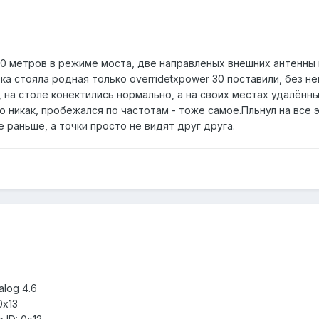
850 метров в режиме моста, две направленых внешних антенны
ка стояла родная только overridetxpower 30 поставили, без не
 на столе конектились нормально, а на своих местах удалённых
мою никак, пробежался по частотам - тоже самое.Пльнул на все
 раньше, а точки просто не видят друг друга.
alog 4.6
0x13