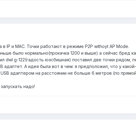
а в IP и MAC. Точки работают в режиме P2P withoyt AP Mode.
раньше было нормально(прокачка 1200 и выше) а сейчас бред к
ил dwl g-122(гадость юэсбишная) поставил две точки рядом, п
B адаптет. А идея была вот в чем: я предположил, что у какой
 USB адаптером на расстоянии не больше 6 метров (по прямой,
 запускать надо!