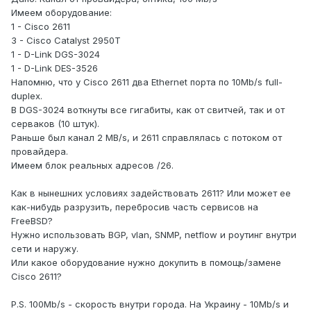
Имеем оборудование:
1 - Cisco 2611
3 - Cisco Catalyst 2950T
1 - D-Link DGS-3024
1 - D-Link DES-3526
Напомню, что у Cisco 2611 два Ethernet порта по 10Mb/s full-
duplex.
В DGS-3024 воткнуты все гигабиты, как от свитчей, так и от
серваков (10 штук).
Раньше был канал 2 MB/s, и 2611 справлялась с потоком от
провайдера.
Имеем блок реальных адресов /26.
Как в нынешних условиях задействовать 2611? Или может ее
как-нибудь разрузить, перебросив часть сервисов на
FreeBSD?
Нужно использовать BGP, vlan, SNMP, netflow и роутинг внутри
сети и наружу.
Или какое оборудование нужно докупить в помощь/замене
Cisco 2611?
P.S. 100Mb/s - скорость внутри города. На Украину - 10Mb/s и