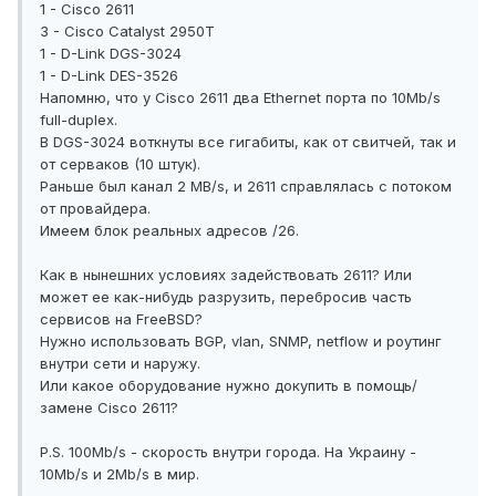
1 - Cisco 2611
3 - Cisco Catalyst 2950T
1 - D-Link DGS-3024
1 - D-Link DES-3526
Напомню, что у Cisco 2611 два Ethernet порта по 10Mb/s
full-duplex.
В DGS-3024 воткнуты все гигабиты, как от свитчей, так и
от серваков (10 штук).
Раньше был канал 2 MB/s, и 2611 справлялась с потоком
от провайдера.
Имеем блок реальных адресов /26.
Как в нынешних условиях задействовать 2611? Или
может ее как-нибудь разрузить, перебросив часть
сервисов на FreeBSD?
Нужно использовать BGP, vlan, SNMP, netflow и роутинг
внутри сети и наружу.
Или какое оборудование нужно докупить в помощь/
замене Cisco 2611?
P.S. 100Mb/s - скорость внутри города. На Украину -
10Mb/s и 2Mb/s в мир.