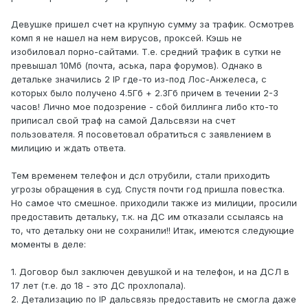
Девушке пришел счет на крупную сумму за трафик. Осмотрев
комп я не нашел на нем вирусов, проксей. Кэшь не
изобиловал порно-сайтами. Т.е. средний трафик в сутки не
превышал 10Мб (почта, аська, пара форумов). Однако в
детальке значились 2 IP где-то из-под Лос-Анжелеса, с
которых было получено 4.5Гб + 2.3Гб причем в течении 2-3
часов! Лично мое подозрение - сбой биллинга либо кто-то
приписал свой траф на самой Дальсвязи на счет
пользователя. Я посоветовал обратиться с заявлением в
милицию и ждать ответа.
Тем временем телефон и дсл отрубили, стали приходить
угрозы обращения в суд. Спустя почти год пришла повестка.
Но самое что смешное. приходили также из милиции, просили
предоставить детальку, т.к. на ДС им отказали ссылаясь на
то, что детальку они не сохранили!! Итак, имеются следующие
моменты в деле:
1. Договор был заключен девушкой и на телефон, и на ДСЛ в
17 лет (т.е. до 18 - это ДС прохлопала).
2. Детализацию по IP дальсвязь предоставить не смогла даже