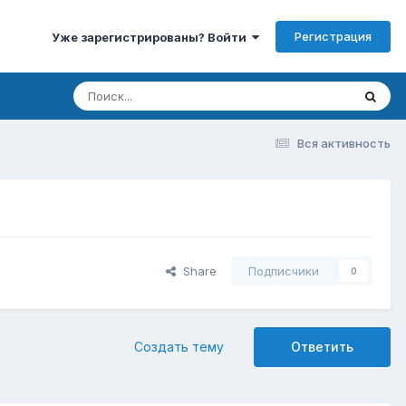
Регистрация
Уже зарегистрированы? Войти
Вся активность
Share
Подписчики
0
Создать тему
Ответить