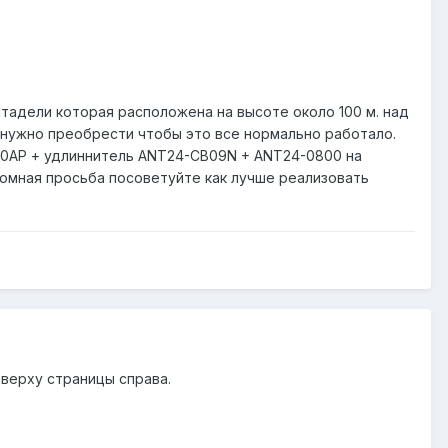
итадели которая расположена на высоте около 100 м. над
 нужно преобрести чтобы это все нормально работало.
700AP + удлиннитель ANT24-CB09N + ANT24-0800 на
ромная просьба посоветуйте как лучше реализовать
вверху страницы справа.