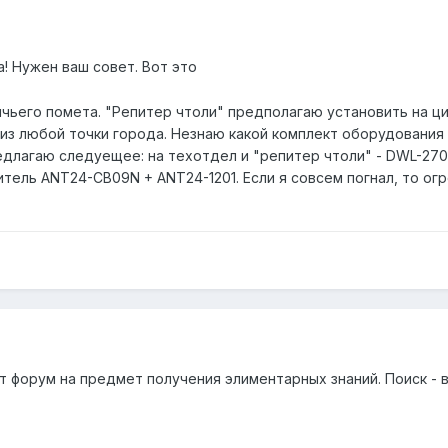
! Нужен ваш совет. Вот это
ичьего помета. "Репитер чтоли" предполагаю установить на ц
 из любой точки города. Незнаю какой комплект оборудования
редлагаю следуещее: на техотдел и "репитер чтоли" - DWL-2
итель ANT24-CB09N + ANT24-1201. Если я совсем погнал, то ог
от форум на предмет получения элиментарных знаний. Поиск - 