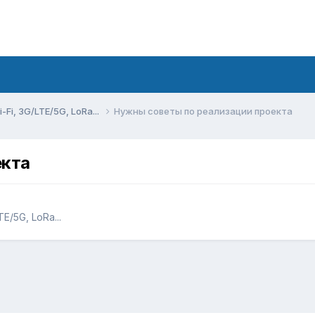
Fi, 3G/LTE/5G, LoRa...
Нужны советы по реализации проекта
екта
E/5G, LoRa...