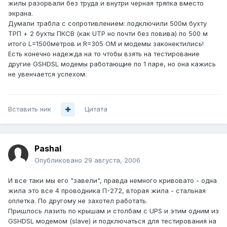
жилы разорвали без труда и внутри черная тряпка вместо
экрана.
Думали трабла с сопротивлением: подключили 500м бухту
ТРП + 2 бухты ПКСВ (как UTP но почти без повива) по 500 м
итого L=1500метров и R=305 ОМ и модемы законектились!
Есть конечно надежда на то чтобы взять на тестирование
другие GSHDSL модемы работающие по 1 паре, но она кажись
не увенчается успехом.
Вставить ник
Цитата
Pashal
Опубликовано
29 августа, 2006
И все таки мы его "завели", правда немного кривовато - одна
жила это все 4 проводника П-272, вторая жила - стальная
оплетка. По другому не захотел работать.
Пришлось лазить по крышам и столбам с UPS и этим одним из
GSHDSL модемом (slave) и подключаться для тестирования на