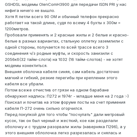
GSHDSL модемы OlenComH3900 для передачи ISDN PRI у нас
нифига ничего не вышло.
Хотя R петли всего 90 ОМ и обычный телефон прекрасно
работает на такой длине, судя по всему 4 бухты х 300м =
1200метров.
Пробовали применять и 2 красные жилы и 2 белые и красно-
белые в разных вариантах, стальную оплетку заземлили с
одной стороны, получается по всей трассе всего 3
соединения ч/з родные муфты, и скорость занизили с
2056кб(32 тайм-слота) на 1032 (16 тайм-слотов) - не хотят
модемы конектиться.
Внешняя оболочка кабеля синяя, сам кабель достаточно
магкий и гибкий, резкие перегибы при креплении этого
кабеля все убрали.
Потом всеже отчистив от грязи на одном барабане
обнаружил надпись: П272 и 1974г - младше меня на 2 года :-)
Поискал и почитав на этом форуме посты на счет примения
кабеля П-272 очень сильно огорчился.
Перед покупкой для того чтобы "посчупать" дали метровый
кусок, так он был черный и жесткий, кое как разделали
оболочку и с трудом разорвали жилы (наверняка П296), а у
этого внешняя облолочка легко разрезалась и снялась и