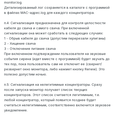
monitor.log.
Детализированный лог сохраняется в каталоге с программой
в файлах MAC-адрес.log для каждого концентратора.
п.4: Сигнализация предназначена для контроля целостности
кабеля до свича и самого свича. При включенной
сигнализации она может сработать в следующих случаях:
1 - Обрыв кабеля до свича (допустим перерезали хулиганы)
2 - Хищение свича
3 - Отключение питание свича
При включенном подтверждении пользователя на звуковые
события сирена (идет вместе с программой) будет звучать до
тех пор, пока пользователь сам не отключит ее (свернет/
резвернет окно монитора, либо нажмет кнопку Renew). Это
полезно допустим ночью.
п.5: Сигнализация на нелегитимные концентраторы. Сразу
после запуска монитор получает список текущих
концентраторов. Этот список считается легитимным, т.е.
любой концентратор, который появится позднее будет
считаться нелегитимным, соответственно включится звуковое
уведомление.