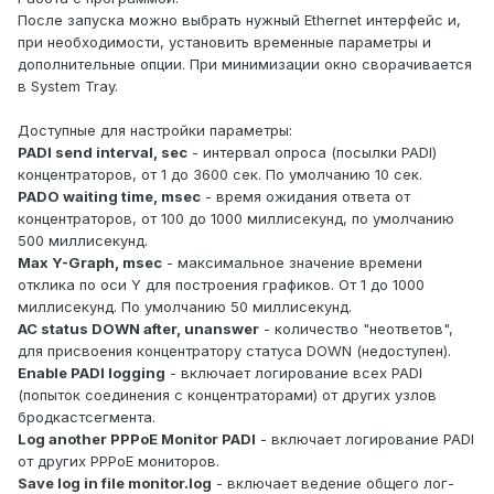
После запуска можно выбрать нужный Ethernet интерфейс и,
при необходимости, установить временные параметры и
дополнительные опции. При минимизации окно сворачивается
в System Tray.
Доступные для настройки параметры:
PADI send interval, sec
- интервал опроса (посылки PADI)
концентраторов, от 1 до 3600 сек. По умолчанию 10 сек.
PADO waiting time, msec
- время ожидания ответа от
концентраторов, от 100 до 1000 миллисекунд, по умолчанию
500 миллисекунд.
Max Y-Graph, msec
- максимальное значение времени
отклика по оси Y для построения графиков. От 1 до 1000
миллисекунд. По умолчанию 50 миллисекунд.
AC status DOWN after, unanswer
- количество "неответов",
для присвоения концентратору статуса DOWN (недоступен).
Enable PADI logging
- включает логирование всех PADI
(попыток соединения с концентраторами) от других узлов
бродкастсегмента.
Log another PPPoE Monitor PADI
- включает логирование PADI
от других PPPoE мониторов.
Save log in file monitor.log
- включает ведение общего лог-