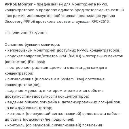
PPPoE Monitor
- предназначен для мониторинга PPPoE
концентраторов в пределах единого бродкастсегмента сети. В
программе используется собственная реализация уровня
Discovery PPPoE протокола соответствующая RFC-2516.
ОС: Win 2000/XP/2003
Основные функции монитора:
- непрерывный мониторинг доступных PPPoE концентраторов;
- подсчет запросов/ответов (PADI/PADO) и потерянных пакетов
(неответов) (Pkt loss);
- построение графиков времени отклика для каждого
концентратора;
- сигнализация (в списке и в System Tray) состояния
концентратора(ов);
- ведение журнала, в котором отражаются события
доступности/недоступности концентраторов;
- ведение общего лог-файа и детализированных лог-файлов
на каждый концентратор;
- контроль (со звуковой сигнализацией) целостности кабеля
до свича (подключен/не подключен);
- контроль (со звуковой сигнализацией) появления