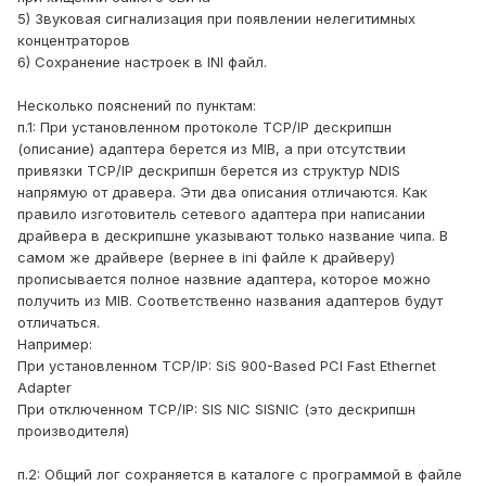
5) Звуковая сигнализация при появлении нелегитимных
концентраторов
6) Сохранение настроек в INI файл.
Несколько пояснений по пунктам:
п.1: При установленном протоколе TCP/IP дескрипшн
(описание) адаптера берется из MIB, а при отсутствии
привязки TCP/IP дескрипшн берется из структур NDIS
напрямую от дравера. Эти два описания отличаются. Как
правило изготовитель сетевого адаптера при написании
драйвера в дескрипшне указывают только название чипа. В
самом же драйвере (вернее в ini файле к драйверу)
прописывается полное назвние адаптера, которое можно
получить из MIB. Соответственно названия адаптеров будут
отличаться.
Например:
При установленном TCP/IP: SiS 900-Based PCI Fast Ethernet
Adapter
При отключенном TCP/IP: SIS NIC SISNIC (это дескрипшн
производителя)
п.2: Общий лог сохраняется в каталоге с программой в файле