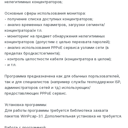
нелегитимных концентраторов;
Основные сферы использования монитора:
- получение списка доступных концентраторов;
- анализ временных параметров, загрузки сегмента/
концентратора/и т.п.
- мониторинг на предмет обнаружения нелегитимных
концентраторов (допустим с целью перехвата паролей);
- анализ использования PPPoE сервиса узлами сети (в
пределах бродкастсегмента);
- контроль целостности кабеля (концентратора в целом);
- и т.п.
Программа предназначена как для обычных порльзователей,
так и для специалистов (например службы техподдержки ISP,
администраторов сетей и тд.) использующих/
предоставляющих PPPoE сервис.
Установка программы:
Для работы программы требуется библиотека захвата
пакетов WinPcap-3.1. Дополнительная установка не требуется.
Работа с программой: