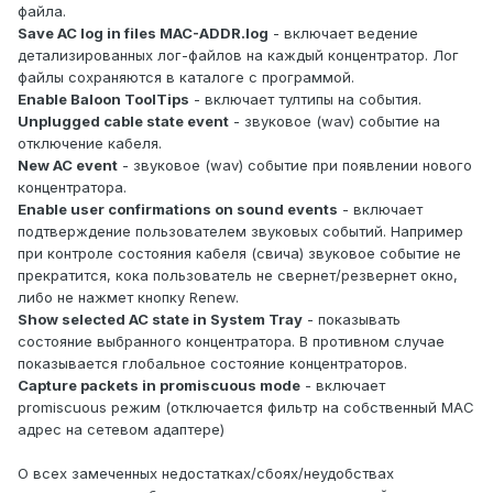
файла.
Save AC log in files MAC-ADDR.log
- включает ведение
детализированных лог-файлов на каждый концентратор. Лог
файлы сохраняются в каталоге с программой.
Enable Baloon ToolTips
- включает тултипы на события.
Unplugged cable state event
- звуковое (wav) событие на
отключение кабеля.
New AC event
- звуковое (wav) событие при появлении нового
концентратора.
Enable user confirmations on sound events
- включает
подтверждение пользователем звуковых событий. Например
при контроле состояния кабеля (свича) звуковое событие не
прекратится, кока пользователь не свернет/резвернет окно,
либо не нажмет кнопку Renew.
Show selected AC state in System Tray
- показывать
состояние выбранного концентратора. В противном случае
показывается глобальное состояние концентраторов.
Capture packets in promiscuous mode
- включает
promiscuous режим (отключается фильтр на собственный MAC
адрес на сетевом адаптере)
О всех замеченных недостатках/сбоях/неудобствах