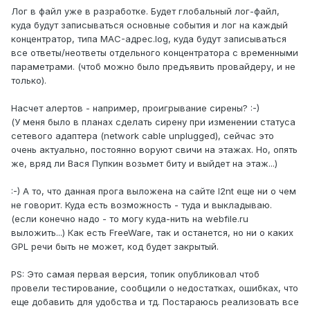
Лог в файл уже в разработке. Будет глобальный лог-файл,
куда будут записываться основные события и лог на каждый
концентратор, типа MAC-адрес.log, куда будут записываться
все ответы/неответы отдельного концентратора с временными
параметрами. (чтоб можно было предъявить провайдеру, и не
только).
Насчет алертов - например, проигрывание сирены? :-)
(У меня было в планах сделать сирену при изменении статуса
сетевого адаптера (network cable unplugged), сейчас это
очень актуально, постоянно воруют свичи на этажах. Но, опять
же, вряд ли Вася Пупкин возьмет биту и выйдет на этаж...)
:-) А то, что данная прога выложена на сайте l2nt еще ни о чем
не говорит. Куда есть возможность - туда и выкладываю.
(если конечно надо - то могу куда-нить на webfile.ru
выложить...) Как есть FreeWare, так и останется, но ни о каких
GPL речи быть не может, код будет закрытый.
PS: Это самая первая версия, топик опубликовал чтоб
провели тестирование, сообщили о недостатках, ошибках, что
еще добавить для удобства и тд. Постараюсь реализовать все