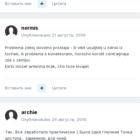
Вставить ник
Цитата
normis
Опубликовано
21 августа, 2006
Problema zdesj dovolno prostaja - ili vibit usuljitelj u odnoi iz
tochek, ili problema s konektorami, horosho korotit centraljnaja
zila s zemljoi.
Esho mozet antenna brak, cho toze bivajet.
Вставить ник
Цитата
archie
Опубликовано
24 августа, 2006
Так.. Всё заработало практически :) Была одна глючная Точка
доступа... заменили, всё окей.