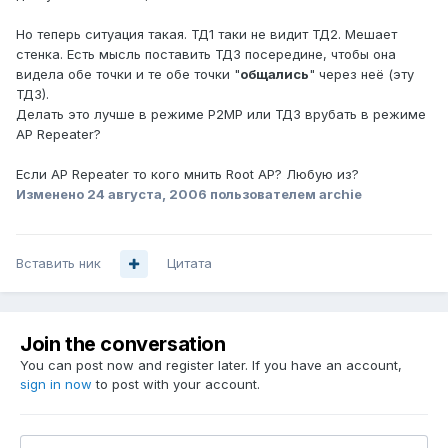
Но теперь ситуация такая. ТД1 таки не видит ТД2. Мешает
стенка. Есть мысль поставить ТД3 посередине, чтобы она
видела обе точки и те обе точки "
общались
" через неё (эту
ТД3).
Делать это лучше в режиме P2MP или ТД3 врубать в режиме
AP Repeater?
Если AP Repeater то кого мнить Root AP? Любую из?
Изменено
24 августа, 2006
пользователем archie
Вставить ник
Цитата
Join the conversation
You can post now and register later. If you have an account,
sign in now
to post with your account.