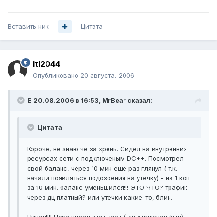
Вставить ник
Цитата
itl2044
Опубликовано
20 августа, 2006
В 20.08.2006 в 16:53, MrBear сказал:
Цитата
Короче, не знаю чё за хрень. Сидел на внутренних
ресурсах сети с подключеным DC++. Посмотрел
свой баланс, через 10 мин еще раз глянул ( т.к.
начали появляться подозоения на утечку) - на 1 коп
за 10 мин. баланс уменьшился!!! ЭТО ЧТО? трафик
через дц платный? или утечки какие-то, блин.
Пипец!!!! Пока писал этот пост ( дц отключен был) -