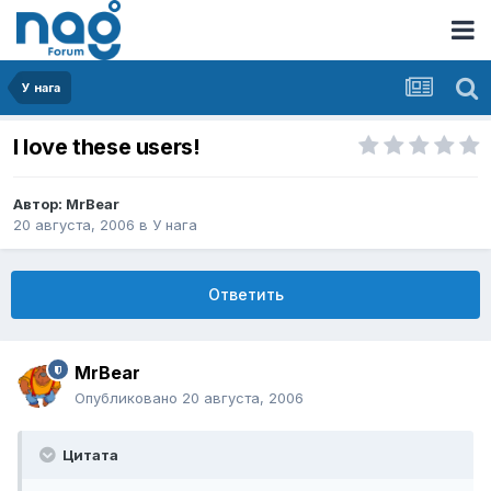
У нага
I love these users!
Автор:
MrBear
20 августа, 2006
в
У нага
Ответить
MrBear
Опубликовано
20 августа, 2006
Цитата