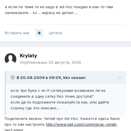
а если по теме то их надо в ad-hoc поидее и как-то там
залинковать .. хз ... ниразу не делал ....
Вставить ник
Цитата
Krylaty
Опубликовано
20 августа, 2006
В 20.08.2006 в 09:05, kkv сказал:
есть три бука с wi-fi сетевухами возможно ли их
соединить в одну сетку без точек доступа?
если да по подскажите пожалуйста как, или дайте
ссылку где это описано....
Подключить можно. Читай про Ad-Hoc. Кажется здесь было
про то как настроить
http://www.ixbt.com/comm/prac-small-
lan2.shtml