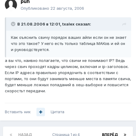
puh
Опубликовано
22 августа, 2006
В 21.08.2006 в 12:01, txalex сказал:
Как оъяснить свичу порядок ваших айпи если он не знает
что это такое? У него есть только таблица МАКов и ей он
и руководствуется.
а вы что, наивно полагаете, что свичи не понимают IP? Ведь
через свич проходят кадры целиком, включая и ip-заголовок.
Если IP адреса правильно упорядочить в соответствии с
портами, то они будут занимать меньше места в памяти свича,
будет меньше ложных попаданий в хеш-выборке и повысится
скоростьт передачи.
Вставить ник
Цитата
НАЗАД
Страница 1 из 4
ВПЕРЁД