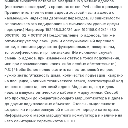
Минимизируются потери на владение ip у четных адресов
(исключая последний) в пределах сетки IPv4 любого размера.
Предпочтительнее четные адреса хостовй части адреса с
наименьшим индексом двоичных переходов. (В зависимости
от применяемого кодирования на физическом уровне среды
передачи.) Например 192.168.0.30/24 или 192.168.0.62/24 (30 =
00011110, 62 = 00111110) Предоставление ip адресов, так же
оптимизирует под свои цели и обслуживающий персонал
сетки, классифицируя их по функциональным, аппаратным,
топографическим, и пр. признакам. (Не исключен случай
смены ip адреса, при изменении статуса точки подключения,
или при возникновении каких-либо особых обстоятельств.)
P.S: ) Чтобы более полно оветить на поставленный вопрос,
нужно знать: Этажность дома, количество подъездов, квартир
на площадке, наличие технического этажа, архитектурный код
типового проекта, почтовый адрес. Модовость, год и день
недели выпуска оптического кабеля и марку жилки. Способ
его прокладки до концентрирующего маршрутизатора и далее
до других подключаемых объектов. Степень выделенности
выделенки и присвоенную ей в штатном порядке категорию.
Информацию о марке маршрутного коммутатора и наличие на
него санитарных сертификатов РСЭС.