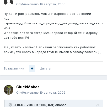
Опубликовано
19 августа, 2006
Ну да , и распределять мак и IP адреса в соответствии
код
страны.код_области.код_города.код_улицы.код_дома.код_кварт
иры
и вообще для чего тогда MAC адреса который == IP адресу
вот тебе вся IP6
Да , кстати - только Наг начал расписывать как работают
свичи , так сразу в народа глупые мысли в голову полезли ;-)
Вставить ник
Цитата
GluckMaker
Опубликовано
19 августа, 2006
В 19.08.2006 в 11:15, Korj сказал: