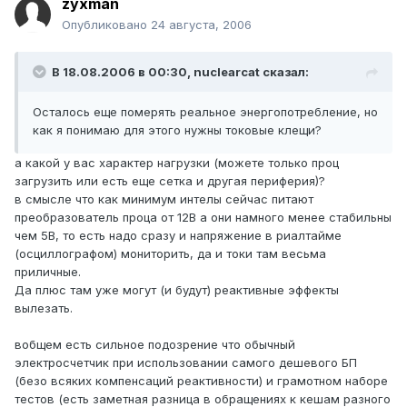
zyxman
Опубликовано
24 августа, 2006
В 18.08.2006 в 00:30, nuclearcat сказал:
Осталось еще померять реальное энергопотребление, но
как я понимаю для этого нужны токовые клещи?
а какой у вас характер нагрузки (можете только проц
загрузить или есть еще сетка и другая периферия)?
в смысле что как минимум интелы сейчас питают
преобразователь проца от 12В а они намного менее стабильны
чем 5В, то есть надо сразу и напряжение в риалтайме
(осциллографом) мониторить, да и токи там весьма
приличные.
Да плюс там уже могут (и будут) реактивные эффекты
вылезать.
вобщем есть сильное подозрение что обычный
электросчетчик при использовании самого дешевого БП
(безо всяких компенсаций реактивности) и грамотном наборе
тестов (есть заметная разница в обращениях к кешам разного