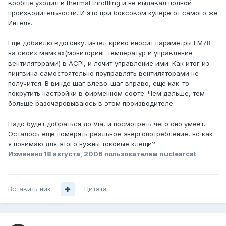
вообще уходил в thermal throttling и не выдавал полной
производительности. И это при боксовом кулере от самого же
Интеля.
Еще добавлю вдогонку, интел криво вносит параметры LM78
на своих мамках(мониторинг температур и управление
вентиляторами) в ACPI, и лочит управление ими. Как итог из
пингвина самостоятельно поуправлять вентиляторами не
получится. В винде шаг влево-шаг вправо, еще как-то
покрутить настройки в фирменном софте. Чем дальше, тем
больше разочаровываюсь в этом производителе.
Надо будет добраться до Via, и посмотреть чего оно умеет.
Осталось еще померять реальное энергопотребление, но как
я понимаю для этого нужны токовые клещи?
Изменено
18 августа, 2006
пользователем nuclearcat
Вставить ник
Цитата