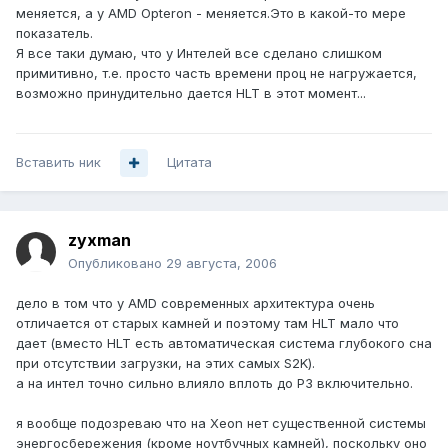
меняется, а у AMD Opteron - меняется.Это в какой-то мере
показатель.
Я все таки думаю, что у Интелей все сделано слишком
примитивно, т.е. просто часть времени проц не нагружается,
возможно принудительно дается HLT в этот момент...
Вставить ник
Цитата
zyxman
Опубликовано
29 августа, 2006
дело в том что у AMD современных архитектура очень
отличается от старых камней и поэтому там HLT мало что
дает (вместо HLT есть автоматическая система глубокого сна
при отсутствии загрузки, на этих самых S2K).
а на интел точно сильно влияло вплоть до P3 включительно.
я вообще подозреваю что на Xeon нет существенной системы
энергосбережения (кроме ноутбучных камней), поскольку оно