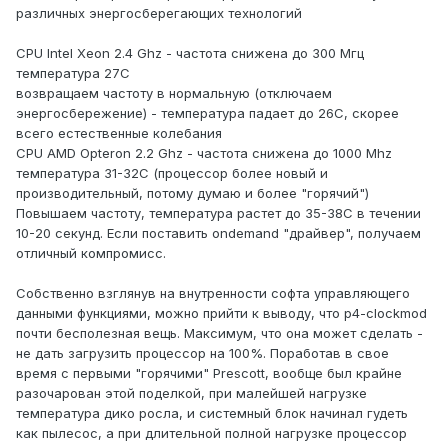
различных энергосберегающих технологий
CPU Intel Xeon 2.4 Ghz - частота снижена до 300 Мгц
температура 27C
возвращаем частоту в нормальную (отключаем
энергосбережение) - температура падает до 26С, скорее
всего естественные колебания
CPU AMD Opteron 2.2 Ghz - частота снижена до 1000 Mhz
температура 31-32C (процессор более новый и
производительный, потому думаю и более "горячий")
Повышаем частоту, температура растет до 35-38C в течении
10-20 секунд. Если поставить ondemand "драйвер", получаем
отличный компромисс.
Собственно взглянув на внутренности софта управляющего
данными функциями, можно прийти к выводу, что p4-clockmod
почти бесполезная вещь. Максимум, что она может сделать -
не дать загрузить процессор на 100%. Поработав в свое
время с первыми "горячими" Prescott, вообще был крайне
разочарован этой поделкой, при малейшей нагрузке
температура дико росла, и системный блок начинал гудеть
как пылесос, а при длительной полной нагрузке процессор