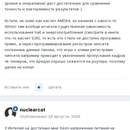
уровня и оперативке) даст достаточную для сравнения
точность и повторяемость результатов :)
Кстати, не знаю как насчет AMD64, но начиная с какого-то
Athlon там вообще исчезла существенная зависимость
использования halt и энергопотребления (смотрите в инете
что-то насчет S2K), то есть это стало не доступно програмно
прямо, а через программирование регистров чипсета.
косвенные данные таковы, что игры с этими регистрами
чипсета например приводят к увеличению пропускания кадров
тв-тюнеров, что врядли хорошо скажется на роутере, поэтому
далее не копал.
Вставить ник
Цитата
nuclearcat
Опубликовано
26 августа, 2006
У Интелей на доступных мне Xeon напряжение питания не