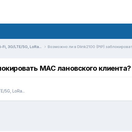
Fi, 3G/LTE/5G, LoRa...
Возможно ли в Dlink2100 (PtP) заблокиров
блокировать MAC лановского клиента?
/5G, LoRa...