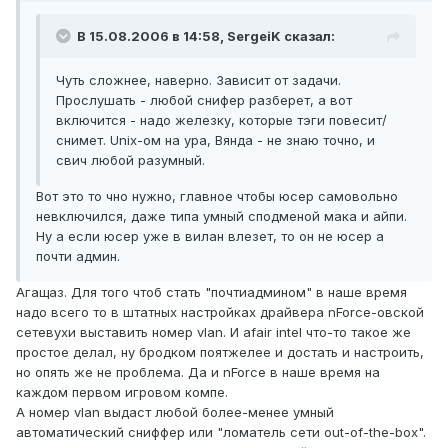
В 15.08.2006 в 14:58, SergeiK сказал:
Чуть сложнее, наверно. Зависит от задачи.
Прослушать - любой снифер разберет, а вот
включится - надо железку, которые тэги повесит/
снимет. Unix-ом на ура, Вянда - не знаю точно, и
свич любой разумный.
Вот это то чно нужно, главное чтобы юсер самовольно
невключился, даже типа умный сподменой мака и айпи.
Ну а если юсер уже в вилан влезет, то он не юсер а
почти админ.
Агащаз. Для того чтоб стать "почтиадмином" в наше время
надо всего то в штатных настройках драйвера nForce-овской
сетевухи выставить номер vlan. И afair intel что-то такое же
простое делал, ну бродком поятжелее и достать и настроить,
но опять же не проблема. Да и nForce в наше время на
каждом первом игровом компе.
А номер vlan выдаст любой более-менее умный
автоматический сниффер или "ломатель сети out-of-the-box".