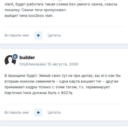
vlan1, будет работать такая схема без умного свича, сквозь
локалку. Свичи теги пропускают.
выйдит типа box2box vlan.
Вставить ник
Цитата
builder
Опубликовано
15 августа, 2006
В прынципе будет. Умный свич тут не при делах, вы его как бы
вторым юнихом заменяете - одна карта вешает тэг - другая
принимает кадры только с этим тэгом, т.с. терминирует.
Карточки тока должны быть c 802.1q
Вставить ник
Цитата