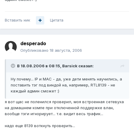
Вставить ник
Цитата
desperado
Опубликовано
18 августа, 2006
В 18.08.2006 в 08:15, Barsick сказал:
Ну почему... IP и MAC - да, уже дети менять научились, а
поставить тэг под виндой на, например, RTL8139 - не
каждый админ сможет :)
я вот щас не поленился проверил, моя встроенная сетевуха
на домашнем компе при отключенной поддержке влан,
вообще тэги игнорирует... т.е. видит весь трафик...
надо еще 8139 воткнуть проверить...