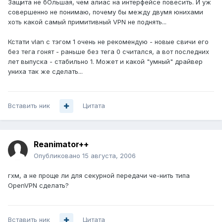
Защита не бОльшая, чем алиас на интерфейсе повесить. И уж
совершенно не понимаю, почему бы между двумя юнихами
хоть какой самый примитивный VPN не поднять...
Кстати vlan с тэгом 1 очень не рекомендую - новые свичи его
без тега гонят - раньше без тега 0 считался, а вот последних
лет выпуска - стабильно 1. Может и какой "умный" драйвер
униха так же сделать...
Вставить ник
Цитата
Reanimator++
Опубликовано
15 августа, 2006
гхм, а не проще ли для секурной передачи че-нить типа
OpenVPN сделать?
Вставить ник
Цитата