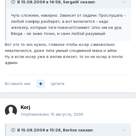
В 15.08.2006 в 14:58, SergeiK сказал:
Чуть сложнее, наверно. Зависит от задачи. Прослушать -
любой снифер разберет, а вот включится - надо
железку, которые тэги повесит/снимет. Unix-ом на ура,
Вянда - не знаю точно, и свич любой разумный.
Вот это то чно нужно, главное чтобы юсер самовольно
невключился, даже типа умный сподменой мака и айпи.
Ну а если юсер уже в вилан влезет, то он не юсер а почти
админ.
Вставить ник
Цитата
Korj
Опубликовано
15 августа, 2006
В 15.08.2006 в 15:28, Berlioz сказал: