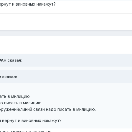
ернут и виновных накажут?
PAH сказал:
v сказал:
ать в милицию.
о писать в милицию.
ружений/линий связи надо писать в милицию.
и вернут и виновных накажут?
одят, может не сразу, но..