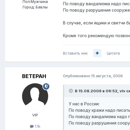
Пол:
Мужчина
По поводу вандализма надо пис
Город:
Бавлы
По поводу разрушения сооружен
В случае, если ящики и свитчи 
Кроме того рекомендую позвони
Вставить ник
Цитата
BETEPAH
Опубликовано
15 августа, 2006
В 15.08.2006 в 06:52, vIv с
У нас в России:
По поводу кражи надо писать
VIP
По поводу вандализма надо п
По поводу разрушения соору
1.1k