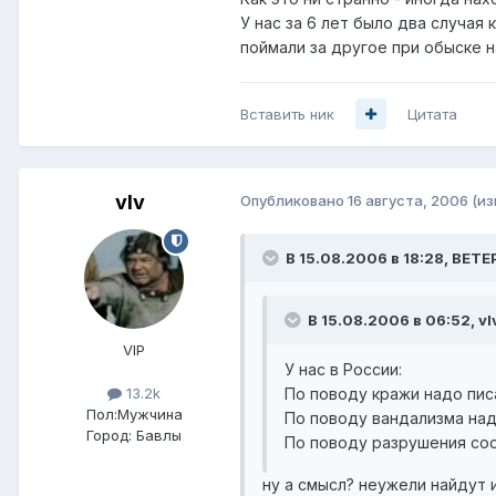
У нас за 6 лет было два случая
поймали за другое при обыске 
Вставить ник
Цитата
vIv
Опубликовано
16 августа, 2006
(и
В 15.08.2006 в 18:28, BETE
В 15.08.2006 в 06:52, vI
VIP
У нас в России:
По поводу кражи надо пис
13.2k
Пол:
Мужчина
По поводу вандализма над
Город:
Бавлы
По поводу разрушения соо
ну а смысл? неужели найдут 