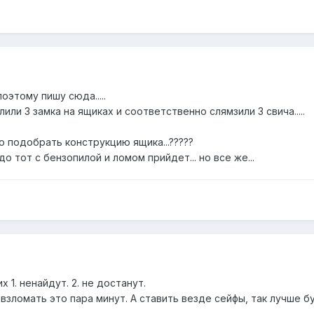
 поэтому пишу сюда.....
лили 3 замка на ящиках и соответственно слямзили 3 свича.....
но подобрать конструкцию ящика...?????
о тот с бензопилой и ломом прийдет... но все же...
 1. ненайдут. 2. не достанут.
 взломать это пара минут. А ставить везде сейфы, так лучше б