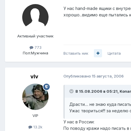
У нас hand-made ящики с внутре
хорошо...видимо еще пытались 
Активный участник
773
Пол:
Мужчина
Вставить ник
Цитата
vIv
Опубликовано
15 августа, 2006
В 15.08.2006 в 05:21, Kona
Драсти.... не знаю куда писать
Ужас твориться!!! за неделю с
VIP
У нас в России:
13.2k
По поводу кражи надо писать в