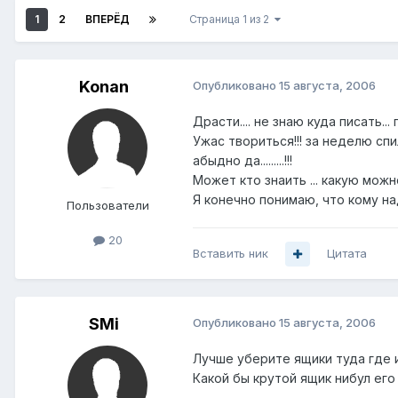
1
2
ВПЕРЁД
Страница 1 из 2
Konan
Опубликовано
15 августа, 2006
Драсти.... не знаю куда писать...
Ужас твориться!!! за неделю спи
абыдно да.........!!!
Может кто знаить ... какую мож
Я конечно понимаю, что кому над
Пользователи
20
Вставить ник
Цитата
SMi
Опубликовано
15 августа, 2006
Лучше уберите ящики туда где их
Какой бы крутой ящик нибул его