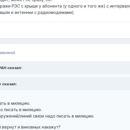
 кражи РЭС с крыши у абонента (у одного и того же) с интерва
нашли и антеннки с радиомодемами).
зменено)
PAH сказал:
v сказал:
ать в милицию.
о писать в милицию.
ружений/линий связи надо писать в милицию.
и вернут и виновных накажут?