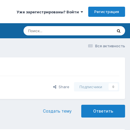
Регистрация
Уже зарегистрированы? Войти
Вся активность
Share
Подписчики
0
Создать тему
Ответить