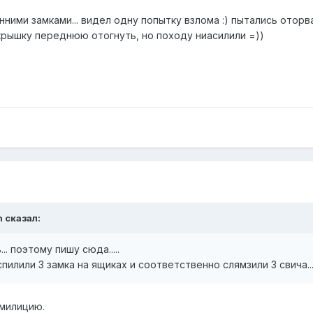
нними замками... видел одну попытку взлома :) пытались оторв
крышку переднюю отогнуть, но походу ниасилили =))
n сказал:
... поэтому пишу сюда.....
пилили 3 замка на ящиках и соответственно слямзили 3 свича....
 милицию.