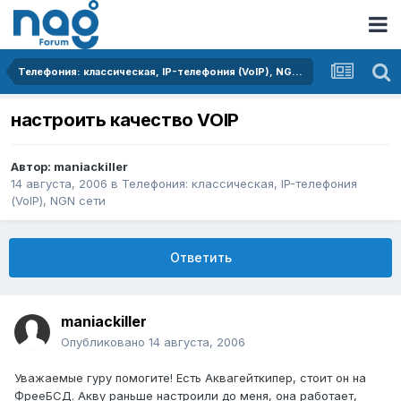
Телефония: классическая, IP-телефония (VoIP), NGN сети
настроить качество VOIP
Автор:
maniackiller
14 августа, 2006
в
Телефония: классическая, IP-телефония
(VoIP), NGN сети
Ответить
maniackiller
Опубликовано
14 августа, 2006
Уважаемые гуру помогите! Есть Аквагейткипер, стоит он на
ФрееБСД. Акву раньше настроили до меня, она работает,