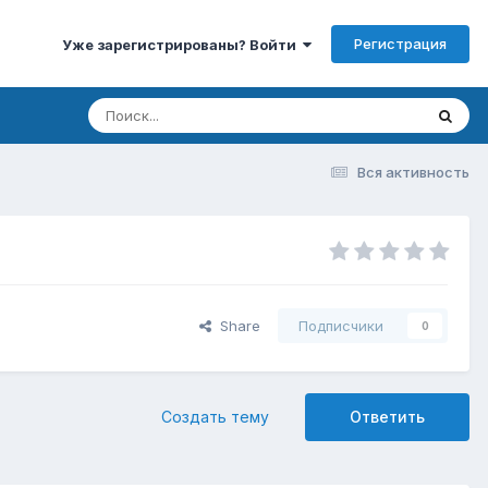
Регистрация
Уже зарегистрированы? Войти
Вся активность
Share
Подписчики
0
Создать тему
Ответить