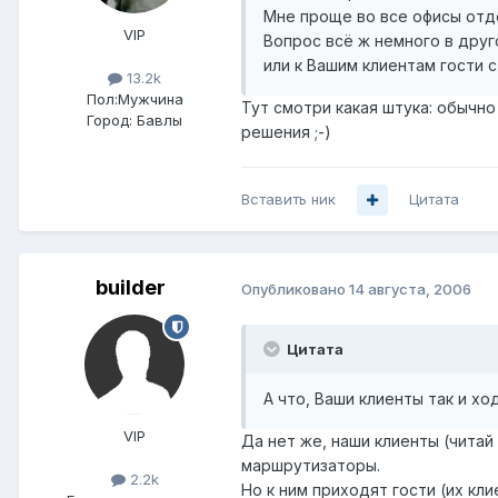
Мне проще во все офисы отде
VIP
Вопрос всё ж немного в друг
или к Вашим клиентам гости с
13.2k
Пол:
Мужчина
Тут смотри какая штука: обычно
Город:
Бавлы
решения ;-)
Вставить ник
Цитата
builder
Опубликовано
14 августа, 2006
Цитата
А что, Ваши клиенты так и хо
VIP
Да нет же, наши клиенты (чита
маршрутизаторы.
2.2k
Но к ним приходят гости (их кли