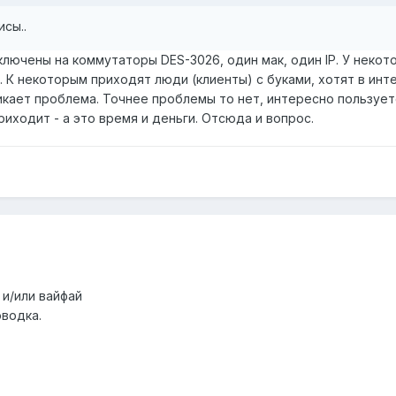
сы..
ключены на коммутаторы DES-3026, один мак, один IP. У неко
. К некоторым приходят люди (клиенты) с буками, хотят в инт
никает проблема. Точнее проблемы то нет, интересно пользует
риходит - а это время и деньги. Отсюда и вопрос.
 и/или вайфай
водка.