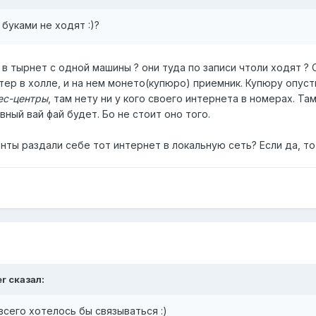
 буками не ходят :)?
 в тырнет с одной машины ? они туда по записи чтоли ходят ? С
ер в холле, и на нем монето(купюро) приемник. Купюру опуст
ес-центры
, там нету ни у кого своего интернета в номерах. Т
ный вай фай будет. Бо не стоит оно того.
нты раздали себе тот интернет в локальную сеть? Если да, 
er сказал:
сего хотелось бы связываться :)