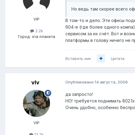
Но ведь там скорее всего офи
VIP
В том-то и дело. Эти офисы под
604-е (где более одного компа)
2.2k
сервисом за их счёт. Вот и воз
Город:
эта планета
платформы в голову ничего не п
Вставить ник
Цитата
vIv
Опубликовано
14 августа, 2006
да запросто!
НО! требуется поднимать 802.1x
Очень удобно, особенно беспро
VIP
13.2k