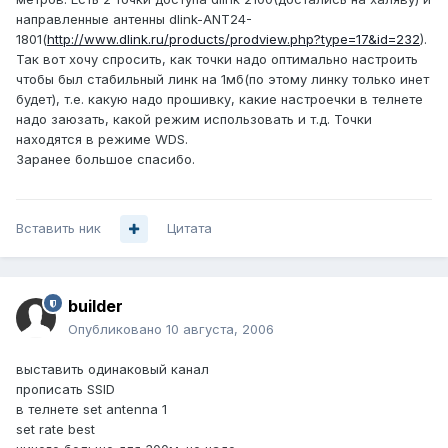
направленные антенны dlink-ANT24-
1801(
http://www.dlink.ru/products/prodview.php?type=17&id=232
).
Так вот хочу спросить, как точки надо оптимально настроить
чтобы был стабильный линк на 1мб(по этому линку только инет
будет), т.е. какую надо прошивку, какие настроечки в телнете
надо заюзать, какой режим использовать и т.д. Точки
находятся в режиме WDS.
Заранее большое спасибо.
Вставить ник
Цитата
builder
Опубликовано
10 августа, 2006
выставить одинаковый канал
прописать SSID
в телнете set antenna 1
set rate best