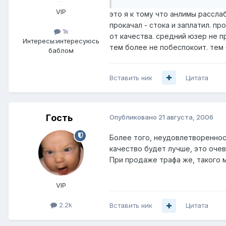
VIP
это я к тому что анлимы рассл
прокачал - стока и заплатил. п
1k
от качества. средний юзер не п
Интересы:
интересуюсь
тем более не побеспокоит. тем 
баблом
Вставить ник
Цитата
Гoсть
Опубликовано
21 августа, 2006
Более того, неудовлетвореннос
качество будет лучше, это очев
При продаже трафа же, такого м
VIP
2.2k
Вставить ник
Цитата