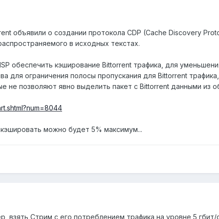
rrent объявили о создании протокола CDP (Cache Discovery Pro
), распространяемого в исходных текстах.
SP обеспечить кэширование Bittorrent трафика, для уменьшени
 для ограничения полосы пропускания для Bittorrent трафика, 
 не позволяют явно выделить пакет с Bittorrent данными из о
art.shtml?num=8044
акэшировать можно будет 5% максимум...
ер, взять Стрим с его потреблением трафика на уровне 5 гбит/