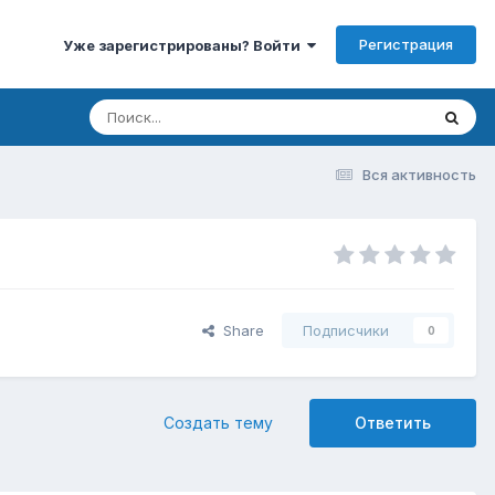
Регистрация
Уже зарегистрированы? Войти
Вся активность
Share
Подписчики
0
Создать тему
Ответить