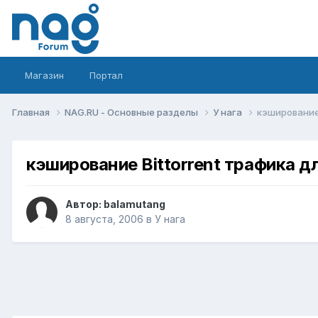
Магазин
Портал
Главная
NAG.RU - Основные разделы
У нага
кэширование 
кэширование Bittorrent трафика д
Автор:
balamutang
8 августа, 2006
в
У нага