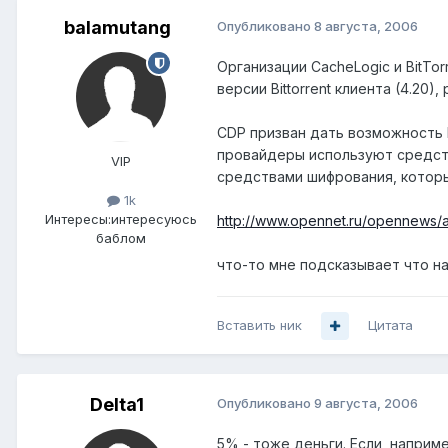
balamutang
Опубликовано
8 августа, 2006
Организации CacheLogic и BitTo
версии Bittorrent клиента (4.20
CDP призван дать возможность I
провайдеры используют средства
VIP
средствами шифрования, которые
1k
Интересы:
интересуюсь
http://www.opennet.ru/opennews/
баблом
что-то мне подсказывает что н
Вставить ник
Цитата
Delta1
Опубликовано
9 августа, 2006
5% - тоже деньги. Если, наприм