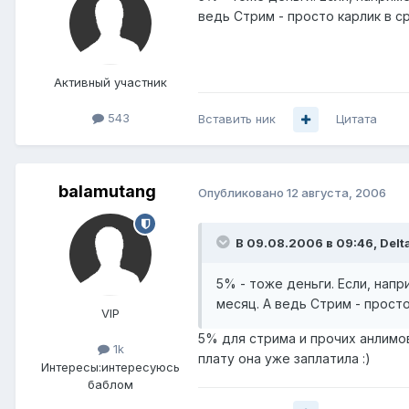
ведь Стрим - просто карлик в 
Активный участник
543
Вставить ник
Цитата
balamutang
Опубликовано
12 августа, 2006
В 09.08.2006 в 09:46, Delta
5% - тоже деньги. Если, напр
месяц. А ведь Стрим - прост
VIP
5% для стрима и прочих анлимов
1k
плату она уже заплатила :)
Интересы:
интересуюсь
баблом