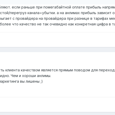
абляют. если раньше при помегабайтной оплате прибыль напрям
ростой/перегруз канала=убытки. а на анлимах прибыль зависи
рыгает с провайдера на провайдера при разнице в тарифах мен
более что качество не так очевидно как конкретная цифра в 
ть клиента качеством является прямым поводом для перехода
идно. Чем и хороши анлимы.
аркетинга вы лишены ;)