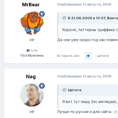
MrBear
Опубликовано
21 августа, 2006
В 21.08.2006 в 13:37, Викт
Короче, паттерны траффика т
Да они уже скоро год как помен
VIP
5.5k
Пол:
Мужчина
Вставить ник
Цитата
Nag
Опубликовано
21 августа, 2006
Цитата
Я вот тут пишу (по-англицки
Лучше по русски и для сайта. ;-)
VIP