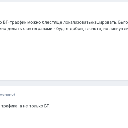
то BT-траффик можно блестяще локализовать/кэшировать. Выгод
но делать с интегралами - будте добры, гляньте, не ляпнул ли
зменено)
трафика, а не только БТ.