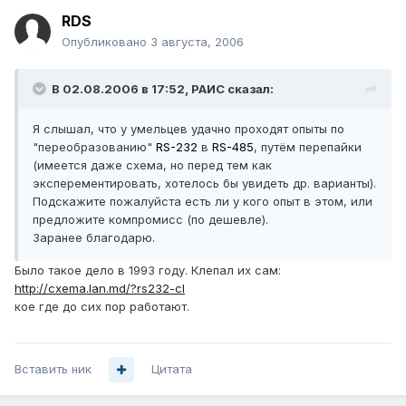
RDS
Опубликовано
3 августа, 2006
В 02.08.2006 в 17:52, РАИС сказал:
Я слышал, что у умельцев удачно проходят опыты по
"переобразованию"
RS-232
в
RS-485
, путём перепайки
(имеется даже схема, но перед тем как
эксперементировать, хотелось бы увидеть др. варианты).
Подскажите пожалуйста есть ли у кого опыт в этом, или
предложите компромисс (по дешевле).
Заранее благодарю.
Было такое дело в 1993 году. Клепал их сам:
http://cxema.lan.md/?rs232-cl
кое где до сих пор работают.
Вставить ник
Цитата