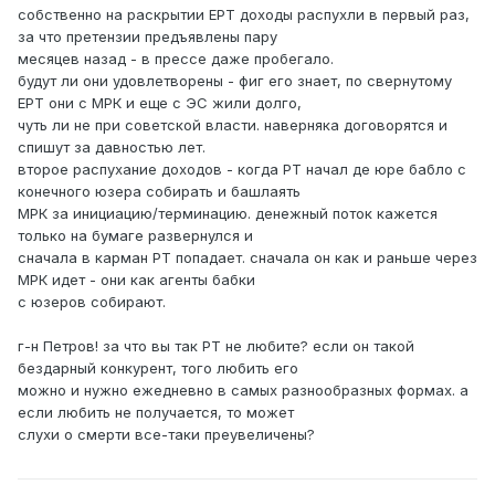
собственно на раскрытии ЕРТ доходы распухли в первый раз,
за что претензии предъявлены пару
месяцев назад - в прессе даже пробегало.
будут ли они удовлетворены - фиг его знает, по свернутому
ЕРТ они с МРК и еще с ЭС жили долго,
чуть ли не при советской власти. наверняка договорятся и
спишут за давностью лет.
второе распухание доходов - когда РТ начал де юре бабло с
конечного юзера собирать и башлаять
МРК за инициацию/терминацию. денежный поток кажется
только на бумаге развернулся и
сначала в карман РТ попадает. сначала он как и раньше через
МРК идет - они как агенты бабки
с юзеров собирают.
г-н Петров! за что вы так РТ не любите? если он такой
бездарный конкурент, того любить его
можно и нужно ежедневно в самых разнообразных формах. а
если любить не получается, то может
слухи о смерти все-таки преувеличены?