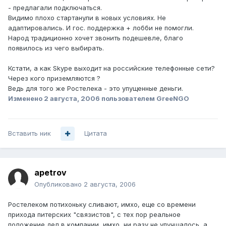
- предлагали подключаться.
Видимо плохо стартанули в новых условиях. Не
адаптировались. И гос. поддержка + лобби не помогли.
Народ традиционно хочет звонить подешевле, благо
появилось из чего выбирать.
Кстати, а как Skype выходит на российские телефонные сети?
Через кого приземляются ?
Ведь для того же Ростелека - это упущенные деньги.
Изменено
2 августа, 2006
пользователем GreeNGO
Вставить ник
Цитата
apetrov
Опубликовано
2 августа, 2006
Ростелеком потихоньку сливают, имхо, еще со времени
прихода питерских "связистов", с тех пор реальное
положение дел в компании, имхо, ни разу не улучшалось, а