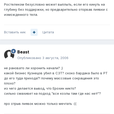
Ростелеком безусловно может выплыть, если его кинуть на
глубину без поддержки, но предварительно оторвав пиявки с
изможденного тела.
Вставить ник
Цитата
Beast
Опубликовано
3 августа, 2006
не рановато ли хоронить начали? ;)
какой бизнес Кузнецов убил в СЗТ? скоко бардака было в РТ
до его туда прихода?! почему массовые сокращения это
плохо?
из чего делается вывод, что Ерохин никто?
сильно смахивет на подход "все козлы там где нас нет!"?
про отрыв пиявок можно только мечтать :((