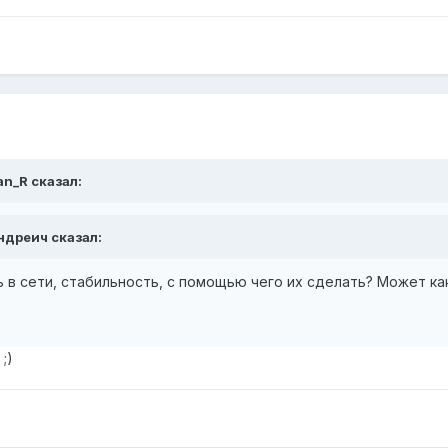
an_R сказал:
ндреич сказал:
рь в сети, стабильность, с помощью чего их сделать? Может к
)
;)