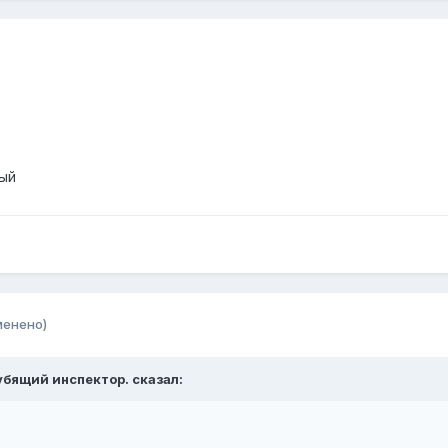
мый
менено)
убящий инспектор. сказал: