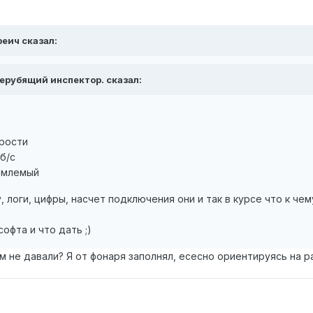
реич сказал:
Нерубящий инспектор. сказал:
орости
б/с
иемлемый
 логи, цифры, насчет подключения они и так в курсе что к чем
софта и что дать ;)
м не давали? Я от фонаря заполнял, есесно ориентируясь на 