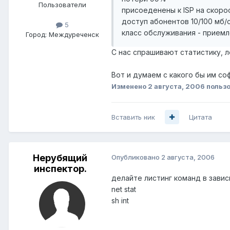
Пользователи
присоеденены к ISP на скоро
доступ абонентов 10/100 мб/
5
класс обслуживания - прием
Город:
Междуреченск
С нас спрашивают статистику, ло
Вот и думаем с какого бы им соф
Изменено
2 августа, 2006
польз
Вставить ник
Цитата
Нерубящий
Опубликовано
2 августа, 2006
инспектор.
делайте листинг команд в зави
net stat
sh int