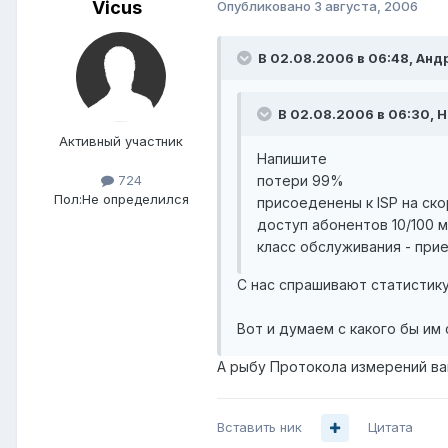
Vicus
Опубликовано
3 августа, 2006
В 02.08.2006 в 06:48, Анд
В 02.08.2006 в 06:30, 
Активный участник
Напишите
потери 99%
724
Пол:
Не определился
присоеденены к ISP на ск
доступ абонентов 10/100 м
класс обслуживания - пр
С нас спрашивают статистику,
Вот и думаем с какого бы им 
А рыбу Протокола измерений ва
Вставить ник
Цитата