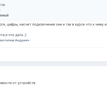
сти
с
лемый
ги, цифры, насчет подключения они и так в курсе что к чему и
та и что дать ;)
ователем Андреич
симости от устройств