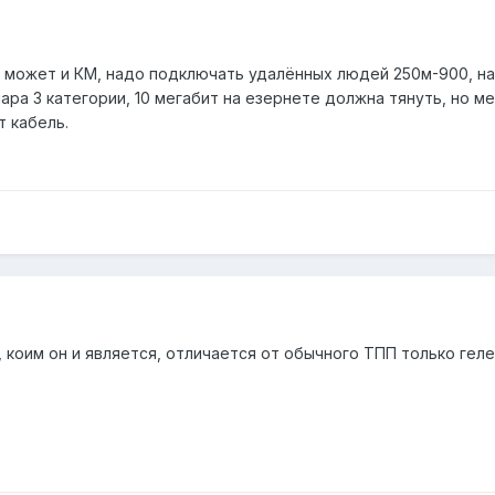
е, может и КМ, надо подключать удалённых людей 250м-900, н
ара 3 категории, 10 мегабит на езернете должна тянуть, но м
т кабель.
 коим он и является, отличается от обычного ТПП только гелем
)