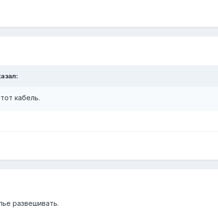
казал:
тот кабель.
лье развешивать.