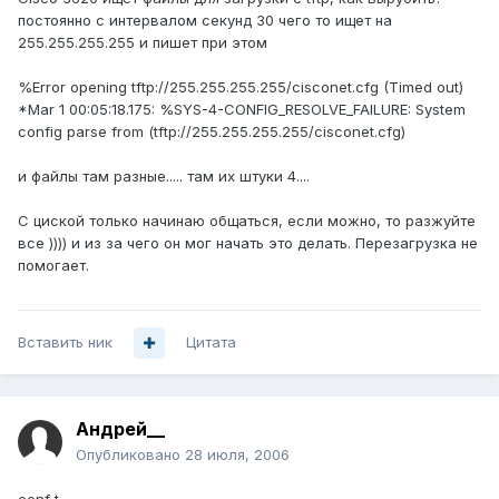
постоянно с интервалом секунд 30 чего то ищет на
255.255.255.255 и пишет при этом
%Error opening tftp://255.255.255.255/cisconet.cfg (Timed out)
*Mar 1 00:05:18.175: %SYS-4-CONFIG_RESOLVE_FAILURE: System
config parse from (tftp://255.255.255.255/cisconet.cfg)
и файлы там разные..... там их штуки 4....
С циской только начинаю общаться, если можно, то разжуйте
все )))) и из за чего он мог начать это делать. Перезагрузка не
помогает.
Вставить ник
Цитата
Андрей__
Опубликовано
28 июля, 2006