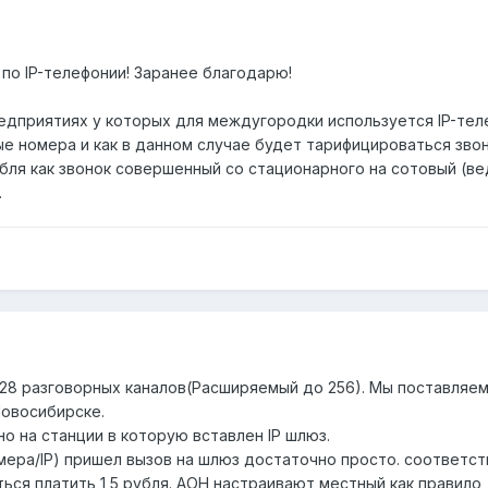
по IP-телефонии! Заранее благодарю!
редприятиях у которых для междугородки используется IP-тел
ые номера и как в данном случае будет тарифицироваться зво
 рубля как звонок совершенный со стационарного на сотовый (в
.
 128 разговорных каналов(Расширяемый до 256). Мы поставляем
Новосибирске.
но на станции в которую вставлен IP шлюз.
мера/IP) пришел вызов на шлюз достаточно просто. соответст
ься платить 1,5 рубля. АОН настраивают местный как правило