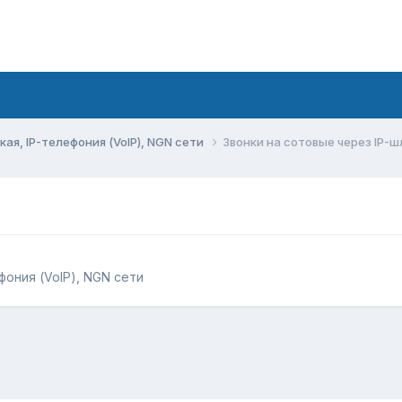
ая, IP-телефония (VoIP), NGN сети
Звонки на сотовые через IP-
?
фония (VoIP), NGN сети