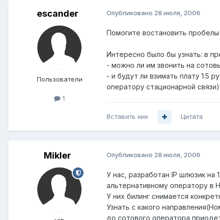
escander
Опубликовано
28 июля, 2006
Помогите востановить пробелы 
Интересно было бы узнать: в п
- можно ли им звонить на сотов
- и будут ли взимать плату 1.5
Пользователи
оператору стационарной связи)
1
Вставить ник
Цитата
Mikler
Опубликовано
28 июля, 2006
У нас, разработан IP шлюзик на
альтернативному оператору в 
У них билинг снимается конкрет
Узнать с какого направления(Но
до сотового оператора приодет