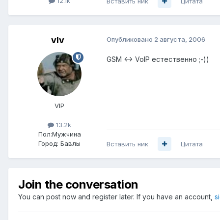
12.1k
Вставить ник
Цитата
vIv
Опубликовано
2 августа, 2006
GSM <-> VoIP естественно ;-))
VIP
13.2k
Пол:
Мужчина
Город:
Бавлы
Вставить ник
Цитата
Join the conversation
You can post now and register later. If you have an account,
s