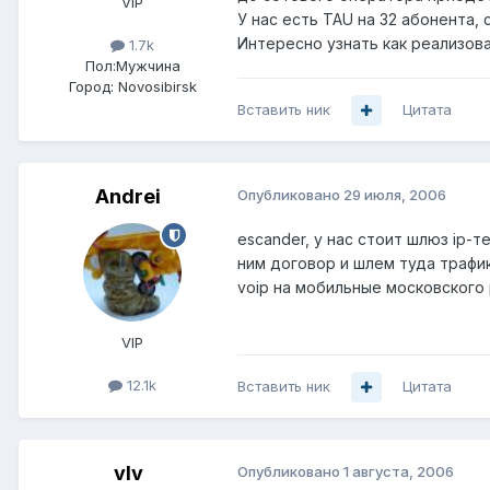
VIP
У нас есть TAU на 32 абонента,
Интересно узнать как реализова
1.7k
Пол:
Мужчина
Город:
Novosibirsk
Вставить ник
Цитата
Andrei
Опубликовано
29 июля, 2006
escander, у нас стоит шлюз ip-
ним договор и шлем туда трафик
voip на мобильные московского 
VIP
12.1k
Вставить ник
Цитата
vIv
Опубликовано
1 августа, 2006