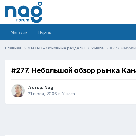
Магазин
Портал
Главная
NAG.RU - Основные разделы
У нага
#277. Небол
#277. Небольшой обзор рынка Ка
Автор:
Nag
21 июля, 2006
в
У нага