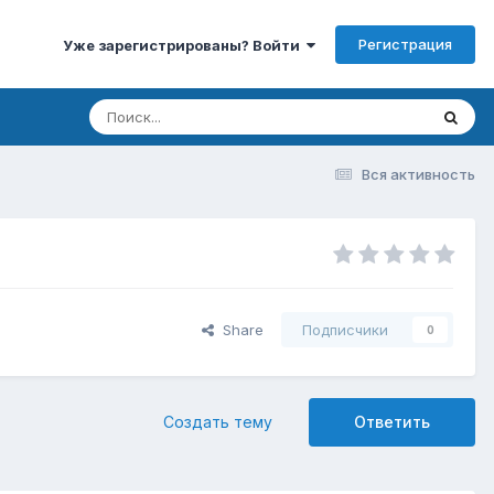
Регистрация
Уже зарегистрированы? Войти
Вся активность
Share
Подписчики
0
Создать тему
Ответить