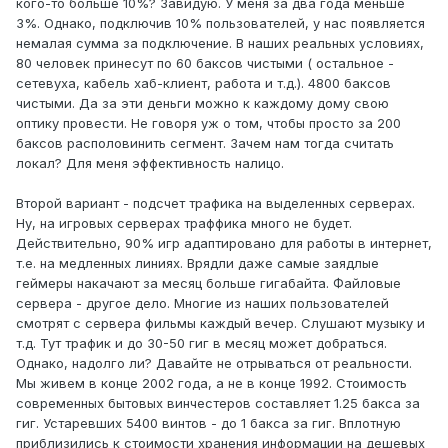
кого-то больше 10%? Завидую. У меня за два года меньше
3%. Однако, подключив 10% пользователей, у нас появляется
немалая сумма за подключение. В наших реальных условиях,
80 человек принесут по 60 баксов чистыми ( остальное -
сетевуха, кабель хаб-клиент, работа и т.д.). 4800 баксов
чистыми. Да за эти деньги можно к каждому дому свою
оптику провести. Не говоря уж о том, чтобы просто за 200
баксов располовинить сегмент. Зачем нам тогда считать
локал? Для меня эффективность налицо.
Второй вариант - подсчет трафика на выделенных серверах.
Ну, на игровых серверах траффика много не будет.
Действительно, 90% игр адаптировано для работы в интернет,
т.е. на медленных линиях. Врядли даже самые заядлые
геймеры накачают за месяц больше гигабайта. Файловые
сервера - другое дело. Многие из наших пользователей
смотрят с сервера фильмы каждый вечер. Слушают музыку и
т.д. Тут трафик и до 30-50 гиг в месяц может добраться.
Однако, надолго ли? Давайте не отрываться от реальности.
Мы живем в конце 2002 года, а не в конце 1992. Стоимость
современных бытовых винчестеров составляет 1.25 бакса за
гиг. Устаревших 5400 винтов - до 1 бакса за гиг. Вплотную
приблизились к стоимости хранения информации на дешевых