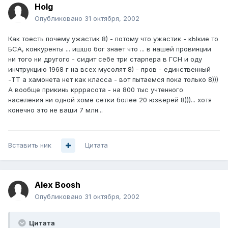
Holg
Опубликовано
31 октября, 2002
Как тоесть почему ужастик 8) - потому что ужастик - кЫкие то
БСА, конкуренты ... ишшо бог знает что ... в нашей провинции
ни того ни другого - сидит себе три старпера в ГСН и оду
инчтрукцию 1968 г на всех мусолят 8) - пров - единственный
-ТТ а хамонета нет как класса - вот пытаемся пока только 8)))
А вообще прикинь крррасота - на 800 тыс учтенного
населения ни одной хоме сетки более 20 юзверей 8)))... хотя
конечно это не ваши 7 млн...
Вставить ник
Цитата
Alex Boosh
Опубликовано
31 октября, 2002
Цитата