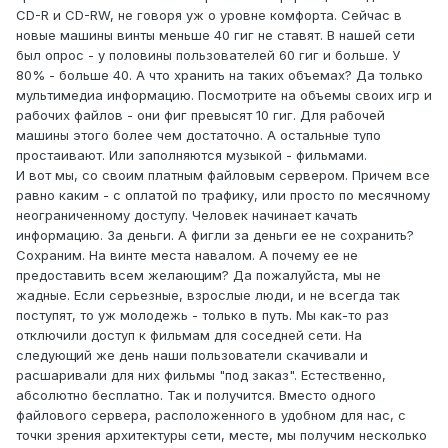
CD-R и CD-RW, не говоря уж о уровне комфорта. Сейчас в
новые машины винты меньше 40 гиг не ставят. В нашей сети
был опрос - у половины пользователей 60 гиг и больше. У
80% - больше 40. А что хранить на таких объемах? Да только
мультимедиа информацию. Посмотрите на объемы своих игр и
рабочих файлов - они фиг превысят 10 гиг. Для рабочей
машины этого более чем достаточно. А остальные тупо
простаивают. Или заполняются музыкой - фильмами.
И вот мы, со своим платным файловым сервером. Причем все
равно каким - с оплатой по трафику, или просто по месячному
неограниченному доступу. Человек начинает качать
информацию. За деньги. А фигли за деньги ее не сохранить?
Сохраним. На винте места навалом. А почему ее не
предоставить всем желающим? Да пожалуйста, мы не
жадные. Если серьезные, взрослые люди, и не всегда так
поступят, то уж молодежь - только в путь. Мы как-то раз
отключили доступ к фильмам для соседней сети. На
следующий же день наши пользователи скачивали и
расшаривали для них фильмы "под заказ". Естественно,
абсолютно бесплатно. Так и получится. Вместо одного
файлового сервера, расположенного в удобном для нас, с
точки зрения архитектуры сети, месте, мы получим несколько