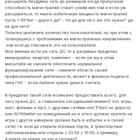
расширять бездумно сеть до размеров когда пропускная
способность магистралей станет узким местом и если уж
расширяться, то иметь избыточную мощность магистралей
пусть 1-10Гбит - дорого да? - тогда для чего же это нужно? да
не для чего!
Попытка увеличить количество пользователей, но при этом с
толкнувшись с проблемами на магистральных направлениях
-как всегда списывать это на пользователя.
Мое мнение если уж сеть ДС то в разумных пределах:
микрорайон, квартал, комплекс - если уж вы в этом
масштабе не сможете обеспечить нормальное
функционирование сети - смените область своей
професиональной деятельности, может в финансы податься
типа ГНС - если любите чужие деньги считать.
В предалах такой сети возможно предоставить всего, для
чего нужна ДС, а главное(на сегодняшний момент) это: игры,
инет, фильмы и mp3, с другими сетями или 1Гбит( но дорого),
или 10/100мбит но помедленней но и этого должно хватить на
игры ( другое наверное должно быть в избытке и в своей
сети) т.е. всегда открыты игровые порты, а транспортные
заблокированы или открыты с 02.00 с 10.00, к примеру.
А плата за локал за что и сколько?