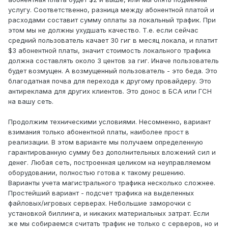
услугу. Соответственно, разница между абонентной платой и
расходами составит сумму оплаты за локальный трафик. При
этом мы не должны ухудшать качество. Т.е. если сейчас
средний пользователь качает 30 гиг в месяц локала, и платит
$3 абонентной платы, значит стоимость локального трафика
должна составлять около 3 центов за гиг. Иначе пользователь
будет возмущен. А возмущенный пользователь - это беда. Это
благодатная почва для перехода к другому провайдеру. Это
антиреклама для других клиентов. Это донос в БСА или ГСН
на вашу сеть.
Продолжим техническими условиями. Несомненно, вариант
взимания только абонентной платы, наиболее прост в
реализации. В этом варианте мы получаем определенную
гарантированную сумму без дополнительных вложений сил и
денег. Любая сеть, построенная целиком на неуправляемом
оборудовании, полностью готова к такому решению.
Варианты учета магистрального трафика несколько сложнее.
Простейший вариант - подсчет трафика на выделенных
файловых/игровых серверах. Небольшие заморочки с
установкой биллинга, и никаких материальных затрат. Если
же мы собираемся считать трафик не только с серверов, но и