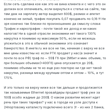
Если сеть сделана кое как это не вина клиента и с чего это он
должен все оплачивать, если вернуться к статье на сайте, так
там даж на зарплату автор выделил 600$, размах и апетит
конечно не хилый, трафик покупать 0,07 продавать по 0,16 !!! Не
зря конечно так близки по произношению да смыслу слова:
Трафик и наркотрафик - почти такой же доход и ни каких
налогов! Ни в одной отрасли экономики нет такого 130%
накрутка я понимаю ну максимум 50%, если не можешь
уложиться в это в обычной экономики это означает
банкротство. В инете.ru же все не так, начиная с верху не все
мне цены известны но: если РТК продает у нас(а значит и
почти по все РФ) траф по ~ 55$ Гб при 2Мбит и мин. объеме, то
при больших объемах(>400Гб) цена опускается до 20$,
понимаю объемы не те но еще раз повторю ни где нет такой
накрутки, разница между крупным оптом и оптом ~ 10%, а тут
175%.
И это только на верху ниже все так дальше и продолжается
так называемые Ethernet провайдеры продают траф уже за
100$ особо жадные до 200$. О каком развитии может идет
речь при таких тарифах? у нас в городе на узле доступа к
24портовому каталисту подключено всего 3! - из них 2 банка,