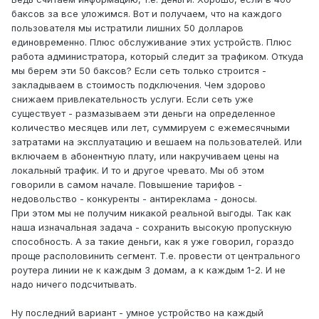
баксов за все уложимся. Вот и получаем, что на каждого
пользователя мы истратили лишних 50 долларов
единовременно. Плюс обслуживание этих устройств. Плюс
работа администратора, который следит за трафиком. Откуда
мы берем эти 50 баксов? Если сеть только строится -
закладываем в стоимость подключения. Чем здорово
снижаем привлекательность услуги. Если сеть уже
существует - размазываем эти деньги на определенное
количество месяцев или лет, суммируем с ежемесячными
затратами на эксплуатацию и вешаем на пользователей. Или
включаем в абонентную плату, или накручиваем цены на
локальный трафик. И то и другое чревато. Мы об этом
говорили в самом начале. Повышение тарифов -
недовольство - конкуренты - антиреклама - доносы.
При этом мы не получим никакой реальной выгоды. Так как
наша изначальная задача - сохранить высокую пропускную
способность. А за такие деньги, как я уже говорил, гораздо
проще располовинить сегмент. Т.е. провести от центрального
роутера линии не к каждым 3 домам, а к каждым 1-2. И не
надо ничего подсчитывать.
Ну последний вариант - умное устройство на каждый