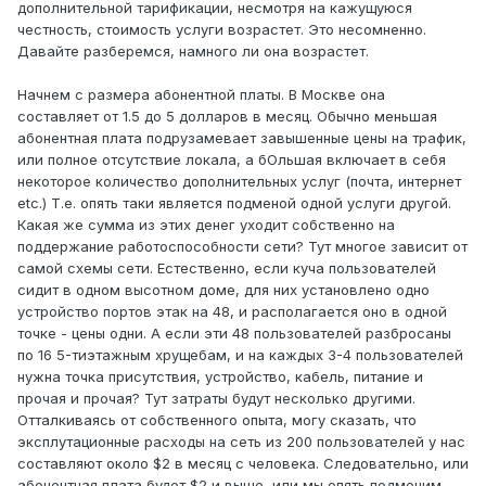
дополнительной тарификации, несмотря на кажущуюся
честность, стоимость услуги возрастет. Это несомненно.
Давайте разберемся, намного ли она возрастет.
Начнем с размера абонентной платы. В Москве она
составляет от 1.5 до 5 долларов в месяц. Обычно меньшая
абонентная плата подрузамевает завышенные цены на трафик,
или полное отсутствие локала, а бОльшая включает в себя
некоторое количество дополнительных услуг (почта, интернет
etc.) Т.е. опять таки является подменой одной услуги другой.
Какая же сумма из этих денег уходит собственно на
поддержание работоспособности сети? Тут многое зависит от
самой схемы сети. Естественно, если куча пользователей
сидит в одном высотном доме, для них установлено одно
устройство портов этак на 48, и располагается оно в одной
точке - цены одни. А если эти 48 пользователей разбросаны
по 16 5-тиэтажным хрущебам, и на каждых 3-4 пользователей
нужна точка присутствия, устройство, кабель, питание и
прочая и прочая? Тут затраты будут несколько другими.
Отталкиваясь от собственного опыта, могу сказать, что
эксплутационные расходы на сеть из 200 пользователей у нас
составляют около $2 в месяц с человека. Следовательно, или
абонентная плата будет $2 и выше, или мы опять подменим