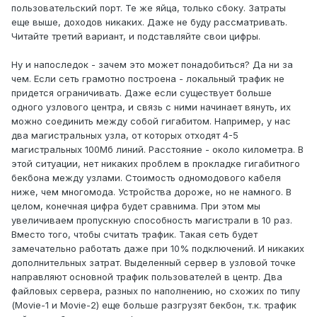
пользовательский порт. Те же яйца, только сбоку. Затраты
еще выше, доходов никаких. Даже не буду рассматривать.
Читайте третий вариант, и подставляйте свои цифры.
Ну и напоследок - зачем это может понадобиться? Да ни за
чем. Если сеть грамотно построена - локальный трафик не
придется ограничивать. Даже если существует больше
одного узлового центра, и связь с ними начинает вянуть, их
можно соединить между собой гигабитом. Например, у нас
два магистральных узла, от которых отходят 4-5
магистральных 100Мб линий. Расстояние - около километра. В
этой ситуации, нет никаких проблем в прокладке гигабитного
бекбона между узлами. Стоимость одномодового кабеля
ниже, чем многомода. Устройства дороже, но не намного. В
целом, конечная цифра будет сравнима. При этом мы
увеличиваем пропускную способность магистрали в 10 раз.
Вместо того, чтобы считать трафик. Такая сеть будет
замечательно работать даже при 10% подключений. И никаких
дополнительных затрат. Выделенный сервер в узловой точке
направляют основной трафик пользователей в центр. Два
файловых сервера, разных по наполнению, но схожих по типу
(Movie-1 и Movie-2) еще больше разгрузят бекбон, т.к. трафик