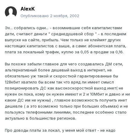
AlexK
Опубликовано
2 ноября, 2002
Эх... собрались одни... - возомнившие себя капиталистами
дети, считают деньги " среднедушевой сбор " - в последнем
выпуске на сайте, прибыль. Чем только не клеймят других
настоящих капиталистов с выше, а сами: абонентская плата,
плата за локальный трафик, куплю за 0,05 а продам за 0,16.
Вы похоже забыли главное для чего создавались ДМ сети,
альтернативный более дешевый выход в интернет, не
обязательно уж такой и скоростной гарантированные бы
128кбит хватило бы всем так что вряд ли имеет смысл
позиционировать ДС как высокоскоростной выход инет( не
нужен он пока, кому он нужен имеют и 2 и 10Мбит и давно и ни
какие ДС им не нужны) , главное возможность получить инет
дешевле ( а это возможно только при больших объемах) и не
пользуясь телефонными линиями, последнее особенно стало
актуально в большинстве регионов.
Про доводы платы за локал, у меня мой ответ - не надо