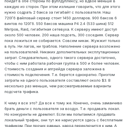
пойдет в обе стороны по фуллдуплексу, но вдвое меньше в
каждую из сторон. При этом излишне говорить, что для этого
нужно содрать 2 бакса за гигабайт с пользователя. Наш
720Гб файловый сервер стоит 1450 долларов. 900 баксов 6
винтов по 120Гб. 550 баксов машина P4 2.4 (533 шина) 512
Метров, Raid, гигабитная сетевуха. К серверу имеют доступ
около 500 человек. 200 наша подсеть, 300 соседняя. Сервер
пока ложиться не собирается. Совсем никак. Жужжит только
в путь. Ни лагов, ни траблов. Наполнение сервера возложено
на пользователей. Никаких дополнительных эксплутационных
затрат. Следовательно, одного такого сервера достаточно,
чтобы с ним работала рабочая группа в 500 и более человек.
Стоимость создания и апгрейда сервера заложена в
стоимость подключения. Т.е. берется однократно. Приэтом
затраты на одного пользователя составляют около $3. В
несколько раз меньше, чем рассматриваемые варианты
подсчета трафика.
К чему я все это? Да все к тому же. Конечно, очень заманчиво
брать деньги с пользователя за воздух. Т.е. продавать локал.
Но конкуренты не дремлют. Если мы попытаемся
продавать
локальный трафик, они тут же нарисуются здесь с бесплатным
трафиком. При прочих равных, народ переключится к ним. А