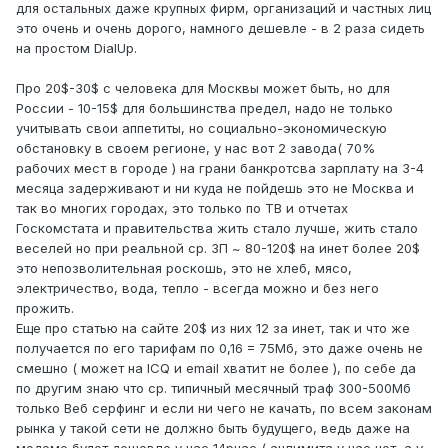
для остальных даже крупных фирм, организаций и частных лиц
это очень и очень дорого, намного дешевле - в 2 раза сидеть
на простом DialUp.
Про 20$-30$ с человека для Москвы может быть, но для
России - 10-15$ для большинства предел, надо не только
учитывать свои аппетиты, но социально-экономическую
обстановку в своем регионе, у нас вот 2 завода( 70%
рабочих мест в городе ) на грани банкротсва зарплату на 3-4
месяца задерживают и ни куда не пойдешь это не Москва и
так во многих городах, это только по ТВ и отчетах
Госкомстата и правительства жить стало лучше, жить стало
веселей но при реальной ср. ЗП ~ 80-120$ на инет более 20$
это непозволительная роскошь, это не хлеб, мясо,
электричество, вода, тепло - всегда можно и без него
прожить.
Еще про статью на сайте 20$ из них 12 за инет, так и что же
получается по его тарифам по 0,16 = 75Мб, это даже очень не
смешно ( может на ICQ и email хватит не более ), по себе да
по другим знаю что ср. типичный месячный траф 300-500Мб
только Веб серфинг и если ни чего не качать, по всем законам
рынка у такой сети не должно быть будущего, ведь даже на