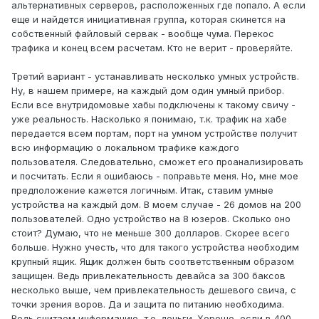
альтернативных серверов, расположенных где попало. А если
еще и найдется инициативная группа, которая скинется на
собственный файловый сервак - вообще чума. Перекос
трафика и конец всем расчетам. Кто не верит - проверяйте.
Третий вариант - устанавливать несколько умных устройств.
Ну, в нашем примере, на каждый дом один умный прибор.
Если все внутридомовые хабы подключены к такому свичу -
уже реальность. Насколько я понимаю, т.к. трафик на хабе
передается всем портам, порт на умном устройстве получит
всю информацию о локальном трафике каждого
пользователя. Следовательно, сможет его проанализировать
и посчитать. Если я ошибаюсь - поправьте меня. Но, мне мое
предположение кажется логичным. Итак, ставим умные
устройства на каждый дом. В моем случае - 26 домов на 200
пользователей. Одно устройство на 8 юзеров. Сколько оно
стоит? Думаю, что не меньше 300 долларов. Скорее всего
больше. Нужно учесть, что для такого устройства необходим
крупный ящик. Ящик должен быть соответственным образом
защищен. Ведь привлекательность девайса за 300 баксов
несколько выше, чем привлекательность дешевого свича, с
точки зрения воров. Да и защита по питанию необходима.
Ведь считаем информацию, т.е. деньги. Хорошо, если в 400