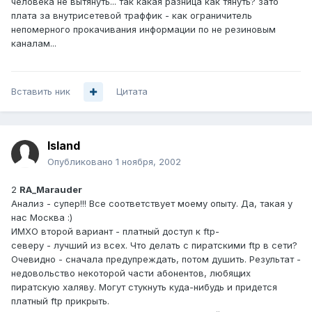
человека не вытянуть... так какая разница как тянуть? зато
плата за внутрисетевой траффик - как ограничитель
непомерного прокачивания информации по не резиновым
каналам...
Вставить ник
Цитата
Island
Опубликовано
1 ноября, 2002
2
RA_Marauder
Анализ - супер!!! Все соответствует моему опыту. Да, такая у
нас Москва :)
ИМХО второй вариант - платный доступ к ftp-
северу - лучший из всех. Что делать с пиратскими ftp в сети?
Очевидно - сначала предупреждать, потом душить. Результат -
недовольство некоторой части абонентов, любящих
пиратскую халяву. Могут стукнуть куда-нибудь и придется
платный ftp прикрыть.