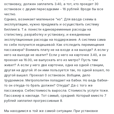
остановку, должен заплатить 3.40, а тот, кто проедет 30
остановок с двумя пересадками - 16 рублей. Вроде бы все
честно.
Однако, возникает маленькое "но". Для ввода схемы в
эксплуатацию, нужно придумать и осуществить систему
биллинга. Т.е. понести единовременные расходы на
статистику, разработку и установку, и ежедневные
эксплутационные расходы на поддержание. А система сама
по себе получится недешевой. Как отследить перемещения
пассажира? Взимать плату не на входе а на выходе? А если у
него на выходе не хватит? Если у него на карточке 3.40, а он
проехал на 16.00, не выпускать его из метро? Пусть там
живет? А если у него две карточки, одна на одной станции,
другая на другой. И он ими пользуется так, по одной вошел, по
другой вышел. Проехал 0 остановок. Вобщем, дело
трудоемкое. Метрополитен попадает на бабки. Но ведь бабки-
то он откуда-то брать должен? Откуда? Да с того же
пассажира. Себестоимость выросла. Стоимость услуги тоже.
Пассажир в накладе. Тот самый, средний. Который вместо 7
рублей заплатил прогрессивные 8.
Мы находимся в той же самой ситуации. При установке