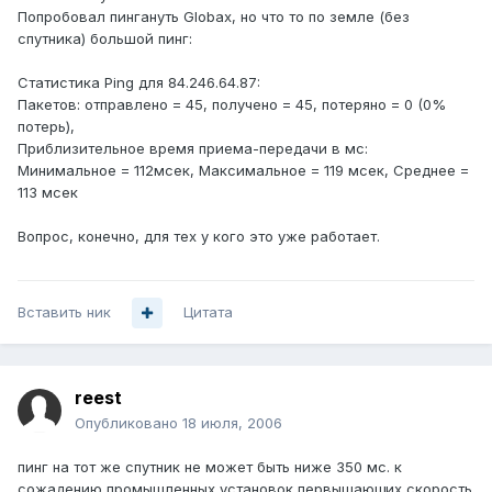
Попробовал пингануть Globax, но что то по земле (без
спутника) большой пинг:
Статистика Ping для 84.246.64.87:
Пакетов: отправлено = 45, получено = 45, потеряно = 0 (0%
потерь),
Приблизительное время приема-передачи в мс:
Минимальное = 112мсек, Максимальное = 119 мсек, Среднее =
113 мсек
Вопрос, конечно, для тех у кого это уже работает.
Вставить ник
Цитата
reest
Опубликовано
18 июля, 2006
пинг на тот же спутник не может быть ниже 350 мс. к
сожадению промышленных установок первышающих скорость