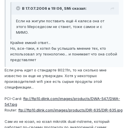
В 17.07.2006 в 19:06, SMi сказал:
Если на жигули поставить ещё 4 калеса она от
этого Мерседесом не станет, тоже самое и с
МИМО.
Крайне емкий ответ...
Но, все-таки, я хотел бы услышать мнение тех, кто
использовал эту технологию... и понимает что она собой
представляет
Если речь идет о стандарте 802.11n, то на сколько мне
известно он еще не утвержден. Хотя у некоторых
производителей wifi уже есть сырые продукты этой
спецификации...
PCI-Card:
ftp://ftp10.dlink.com/images/products/DWA-547/DWA-
547.jpg
Router:
ftp://ftp10.dlink.com/images/products/DIR-635/DIR-635.jpg
Сам их не юзал, но юзал mikrotik dual-nstreme, который
работает по-своему протоколу по аналогичной схеме: