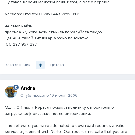
Ну такая версия может и лежит там, а вот с версию
Versions: HW:RevD FW:V1.44 SW:v2.0.1.2
не смог найти
просьба - у кого есть скиньте пожалуйста такую.
Где еще такой антиквар можно поискать?
ICQ 297 957 297
Вставить ник
Цитата
Andrei
Опубликовано
19 июля, 2006
Мдя... С 1 июля Нортел поменял политику относительно
загрузки софтов, даже после авторизации:
The software you have attempted to download requires a valid
service agreement with Nortel. Our records indicate that you are