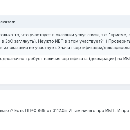
 сказал:
олько то, что участвует в оказании услуг связи, т.е. "приеме
 в ЗоС заглянуть). Неужто ИБП в этом участвует?! :) Провери
в их оказании не участвует. Значит сертификации/декларирова
днозначно требует наличия сертификата (декларации) на ИБП
ют? Есть ППРФ 869 от 31.12.05. И там ничего про ИБП... И про 