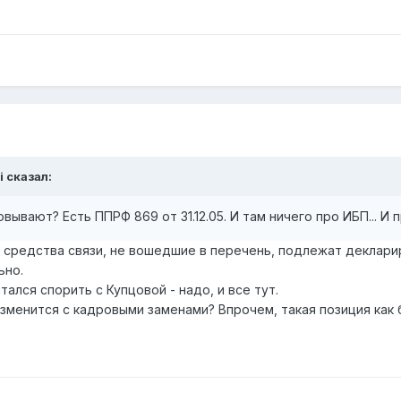
i сказал:
ывают? Есть ППРФ 869 от 31.12.05. И там ничего про ИБП... И п
 средства связи, не вошедшие в перечень, подлежат декларир
ьно.
ался спорить с Купцовой - надо, и все тут.
изменится с кадровыми заменами? Впрочем, такая позиция как