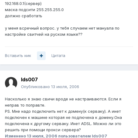
192.168.0.1(сервер)
маска подсити 255.255.255.0
должно сработать
у меня всречный вопрос. у тебя случаем нет мануала по
настройке свитчей на руском языке??
Вставить ник
Цитата
lds007
Опубликовано
13 июля, 2006
Насколько я знаю свичи вроде не настраиваются. Если я
неправ то поправте.
PS. Мне надо подключить нет к домену(к серваку). А инет
подключен к машине которая не подлючена к домену.Она
подключена к другому серваку. Инет ADSL. Можно ли это
решить при помощи прокси сервера?
Изменено
13 июля, 2006
пользователем lds007