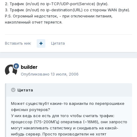
2. Трафик (in/out) по ip-TCP/UDP-port(Service) (byte).
3. Трафик (in/out) по ip-destination(URL) со стороны WAN (byte).
P.S. Огромный недостаток, - при отключении питания,
накопленный отчет теряется.
Вставить ник
Цитата
builder
Опубликовано
13 июля, 2006
Цитата
Может существубт какие-то варианты по перепрошивке
офисных роутеров?
У них ведь все есть для того чтобы считать трафик:
процессор (175-200МГц) оператива (~16Мб), они запросто
могут накапливать статистику и скидывать на какой-
нибудь сервер. Просто производители не хотят