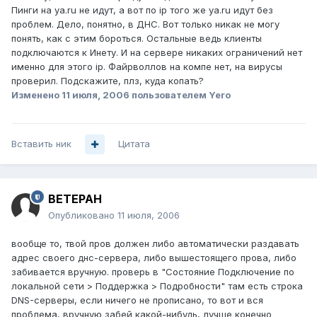
Пинги на ya.ru не идут, а вот по ip того же ya.ru идут без
проблем. Дело, понятно, в ДНС. Вот только никак не могу
понять, как с этим бороться. Остальные ведь клиенты
подключаются к Инету. И на сервере никаких ограничений нет
именно для этого ip. Файрволлов на компе нет, на вирусы
проверил. Подскажите, плз, куда копать?
Изменено
11 июля, 2006
пользователем Yero
Вставить ник
Цитата
BETEPAH
Опубликовано
11 июля, 2006
вообще то, твой пров должен либо автоматически раздавать
адрес своего днс-сервера, либо вышестоящего прова, либо
забивается вручную. проверь в "Состояние Подключение по
локальной сети > Поддержка > Подробности" там есть строка
DNS-серверы, если ничего не прописано, то вот и вся
проблема, вручную забей какой-нибудь, лучше конечно