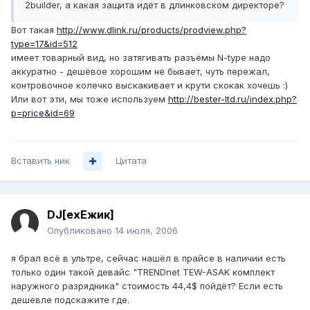
2builder, а какая защита идёт в длинковском директоре?
Вот такая
http://www.dlink.ru/products/prodview.php?
type=17&id=512
имеет товарный вид, но затягивать разъёмы N-type надо
аккуратно - дешёвое хорошим не бывает, чуть пережал,
контровочное колечко выскакивает и крути скокак хочешь :)
Или вот эти, мы тоже используем
http://bester-ltd.ru/index.php?
p=price&id=69
Вставить ник
Цитата
DJ[exЕжик]
Опубликовано
14 июля, 2006
я брал всё в ультре, сейчас нашёл в прайсе в наличии есть
только один такой девайс "TRENDnet TEW-ASAK комплект
наружного разрядника" стоимость 44,4$ пойдёт? Если есть
дешевле подскажите где.