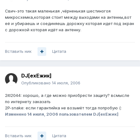
Свич-это такая маленькая ,чёрненькая шестиногоя
микросхемка,которая стоит между выходами на антенны,вот
её и убираешь и соединяешь дорожку которая идет под экран
с дорожкой которая идёт на антенну.
Вставить ник
Цитата
DJ[exЕжик]
Опубликовано
14 июля, 2006
2itl2044: хорошо, а где можно приобрести защиту? всмысле
по интернету заказать
2P-snake: если гарантийка не возьмёт тогда попробую (:
Изменено
14 июля, 2006
пользователем DJ[exЕжик]
Вставить ник
Цитата