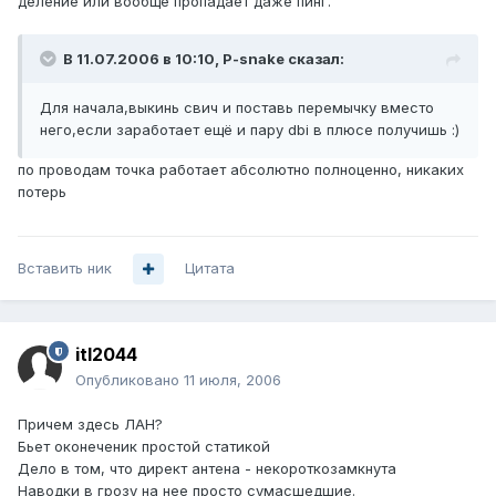
деление или вообще пропадает даже пинг.
В 11.07.2006 в 10:10, P-snake сказал:
Для начала,выкинь свич и поставь перемычку вместо
него,если заработает ещё и пару dbi в плюсе получишь :)
по проводам точка работает абсолютно полноценно, никаких
потерь
Вставить ник
Цитата
itl2044
Опубликовано
11 июля, 2006
Причем здесь ЛАН?
Бьет оконеченик простой статикой
Дело в том, что директ антена - некороткозамкнута
Наводки в грозу на нее просто сумасшедшие.