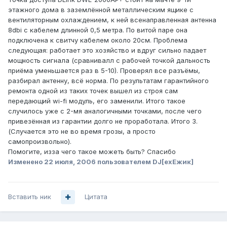
этажного дома в заземлённой металлическим ящике с
вентиляторным охлаждением, к ней всенаправленная антенна
8dbi с кабелем длинной 0,5 метра. По витой паре она
подключена к свитчу кабелем около 20см. Проблема
следующая: работает это хозяйство и вдруг сильно падает
мощность сигнала (сравнивалл с рабочей точкой дальность
приёма уменьшается раз в 5-10). Проверял все разъёмы,
разбирал антенну, всё норма. По результатам гарантийного
ремонта одной из таких точек вышел из строя сам
передающий wi-fi модуль, его заменили. Итого такое
случилось уже с 2-мя аналогичными точками, после чего
привезённая из гарантии долго не проработала. Итого 3.
(Случается это не во время грозы, а просто
самопроизвольно).
Помогите, изза чего такое можеть быть? Спасибо
Изменено
22 июля, 2006
пользователем DJ[exЕжик]
Вставить ник
Цитата