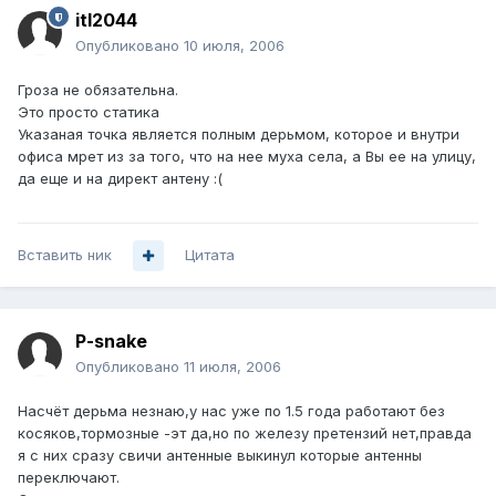
itl2044
Опубликовано
10 июля, 2006
Гроза не обязательна.
Это просто статика
Указаная точка является полным дерьмом, которое и внутри
офиса мрет из за того, что на нее муха села, а Вы ее на улицу,
да еще и на директ антену :(
Вставить ник
Цитата
P-snake
Опубликовано
11 июля, 2006
Насчёт дерьма незнаю,у нас уже по 1.5 года работают без
косяков,тормозные -эт да,но по железу претензий нет,правда
я с них сразу свичи антенные выкинул которые антенны
переключают.