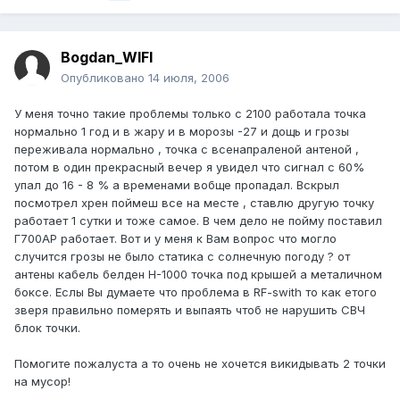
Bogdan_WIFI
Опубликовано
14 июля, 2006
У меня точно такие проблемы только с 2100 работала точка
нормально 1 год и в жару и в морозы -27 и дощь и грозы
переживала нормально , точка с всенапраленой антеной ,
потом в один прекрасный вечер я увидел что сигнал с 60%
упал до 16 - 8 % а временами вобще пропадал. Вскрыл
посмотрел хрен поймеш все на месте , ставлю другую точку
работает 1 сутки и тоже самое. В чем дело не пойму поставил
Г700АР работает. Вот и у меня к Вам вопрос что могло
случится грозы не было статика с солнечную погоду ? от
антены кабель белден Н-1000 точка под крышей а металичном
боксе. Еслы Вы думаете что проблема в RF-swith то как етого
зверя правильно померять и выпаять чтоб не нарушить СВЧ
блок точки.
Помогите пожалуста а то очень не хочется викидывать 2 точки
на мусор!