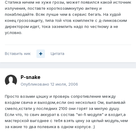
Статика ничем не хуже грозы, может появился какой источник
излучения, поставте короткозамкнутую антену и
понаблюдайте. Всяк лучше чем в сервис бегать. На худой
конец грозозащиту, типа той чтов комплекте с д-линковским
директором идет, тока заземлить надо по честному а не
условно.
Вставить ник
Цитата
P-snake
Опубликовано
12 июля, 2006
Просто возьми цэшку и проверь сопротивление между
входом свича и выходом,если оно несколько Ом, выпаивай
смело,кстати у последних 2100 они горят за милую душу.
Если что, то свич аккурат в состав "wi-fi модуля" и входит,а
мастерской выгоднее с тебя взять цену за целый модуль,чем
за какие то два полевика в одном корпусе. ;)