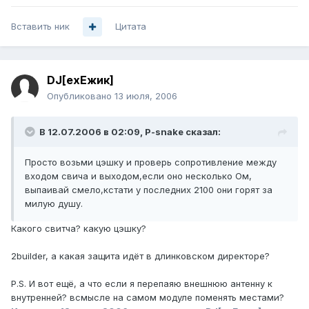
Вставить ник
Цитата
DJ[exЕжик]
Опубликовано
13 июля, 2006
В 12.07.2006 в 02:09, P-snake сказал:
Просто возьми цэшку и проверь сопротивление между
входом свича и выходом,если оно несколько Ом,
выпаивай смело,кстати у последних 2100 они горят за
милую душу.
Какого свитча? какую цэшку?
2builder, а какая защита идёт в длинковском директоре?
P.S. И вот ещё, а что если я перепаяю внешнюю антенну к
внутренней? всмысле на самом модуле поменять местами?