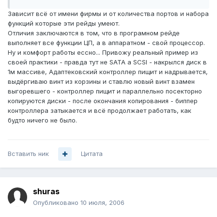
Зависит всё от имени фирмы и от количества портов и набора
функций которые эти рейды умеют.
Отличия заключаются в том, что в програмном рейде
выполняет все функции ЦП, а в аппаратном - свой процессор.
Ну и комфорт работы ессно... Привожу реальный пример из
своей практики - правда тут не SATA а SCSI - накрылся диск в
1м массиве, Адаптековский контроллер пищит и надрывается,
выдёргиваю винт из корзины и ставлю новый винт взамен
выгоревшего - контроллер пищит и параллельно посекторно
копируются диски - после окончания копирования - биппер
контроллера затыкается и всё продолжает работать, как
будто ничего не было.
Вставить ник
Цитата
shuras
Опубликовано
10 июля, 2006