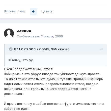
Вставить ник
Цитата
zzeeoo
Опубликовано
11 июля, 2006
В 11.07.2006 в 05:45, SMi сказал:
Фтопку, это фу.
Очень содержательный ответ.
Вобще меня это форум иногда так убивает до жуть просто.
То дают такие ответы что думашь тут електроники инфинеры
сидят сами паяют схемы разрабытывают в итоге, когда в
аське начинаеш говрить не чего содержательного не
добьешься.
И щас ответил ну я вобще все понел фу это имелось что типа
кабель не идет.