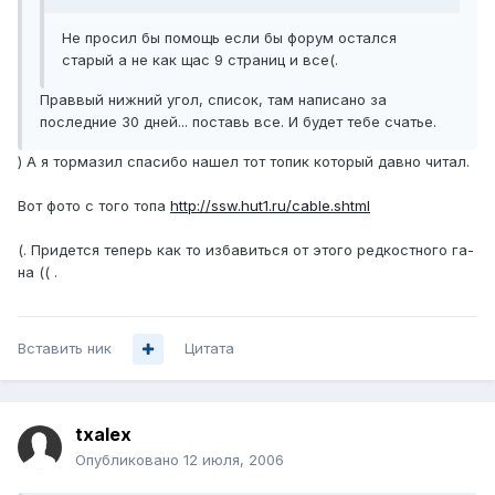
Не просил бы помощь если бы форум остался
старый а не как щас 9 страниц и все(.
Праввый нижний угол, список, там написано за
последние 30 дней... поставь все. И будет тебе счатье.
) А я тормазил спасибо нашел тот топик который давно читал.
Вот фото с того топа
http://ssw.hut1.ru/cable.shtml
(. Придется теперь как то избавиться от этого редкостного га-
на (( .
Вставить ник
Цитата
txalex
Опубликовано
12 июля, 2006