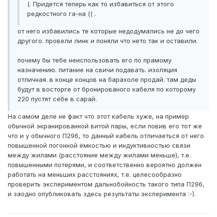
(. Придется теперь как то избавиться от этого
редкостного га-на (( .
от него избавились те которые недодумались не до чего
другого. провели линк и поняли что нето так и оставили.
почему бы тебе неиспользовать его по прамому
назначению. питание на свичи подавать. изоляция
отличная. в конце концов на барахоле продай. там деды
будут в восторге от бронированого кабеля по которому
220 пустят себе в сарай.
На самом деле не факт что этот кабель хуже, на пример
обычной экранированной витой пары, если повив его тот же
что и у обычного П296, то данный кабель отличаеться от него
повышенной погонной ёмкостью и индуктивностью связи
между жилами (расстояние между жилами меньше), т.е.
повышенными потерями, и соответственно вероятно должен
работать на меньших расстояниях, т.е. целесообразно
проверить экспериментом дальнобойность такого типа П296,
и заодно опубликовать здесь результаты эксперимента :-).