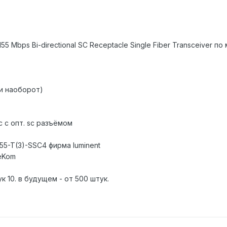
5 Mbps Bi-directional SC Receptacle Single Fiber Transceiver п
(и наоборот)
 с опт. sc разъёмом
55-T(3)-SSC4 фирма luminent
teKom
к 10. в будущем - от 500 штук.