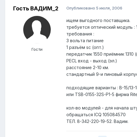
Гость ВАДИМ_2
Опубликовано
5 июля, 2006
ищем выгодного поставщика.
требуется оптический модуль : 15
требования :
3 вольта питание
1 разъём sc (опт.)
Гости
передатчик 1550 приёмник 1310 
PECL вход - выход (эл.)
расстояние 2-10 км.
стандартный 9-и пиновый корпус
подходящие варианты : B-15/13-1
или TSB-0155-32S-P1-5 фирма Ri
кол-во модулей - для начала шту
обращаться ICQ 105084570
ТЕЛ. 8-342-220-19-52. Вадим.